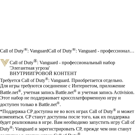
®
®
Call of Duty
: Vanguard
Call of Duty
: Vanguard - профессиональный набор 'Элегантная угроза'
®
Call of Duty
: Vanguard - профессиональный набор
'Элегантная угроза'
ВНУТРИИГРОВОЙ КОНТЕНТ
Цена
Available actions
®
Требуется Call of Duty
: Vanguard. Приобретается отдельно.
Для игры требуются соединение с Интернетом, приложение
®
®
Battle.net
, учетная запись Battle.net
и учетная запись Activision.
Этот набор не поддерживает кроссплатформенную игру и
®
доступен только в Battle.net
.
®
*Поддержка CP доступна не во всех играх Call of Duty
и может
изменяться. CP станут доступны после того, как их поддержка
будет реализована в игре. Вам необходимо запустить игру Call of
®
Duty
: Vanguard и зарегистрировать CP, прежде чем они станут
®