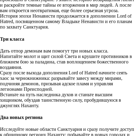
и раскройте темные тайны ее вторжения в мир людей. А после
вам откроется неотвратимая, еще более серьезная угроза.
История эпохи Ненависти продолжается в дополнении Lord of
Hatred, посвященном самому Владыке Ненависти и его планам
по захвату Санктуария.
Три класса
Дать отпор демонам вам помогут три новых класса.
Напитайте молот и щит силой Света и крушите противников в
ближнем бою за паладина, став воплощением божественного
воздаяния.
Сразу после выхода дополнения Lord of Hatred начните сеять
хаос за чернокнижника: разрывайте завесу между мирами,
подчиняя демонов, призывая адское пламя и управляя
легионами Преисподней.
Встаньте на путь наследника духов и станьте высшим
хищником, обуздав таинственную силу, пробудившуюся в
джунглях Наханту.
Два новых региона
Исследуйте новые области Санктуария и сразу получите доступ
к обширному региону Наханту: побывайте в новых городах и