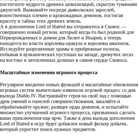
постигните мудрость древних цивилизаций, скрытую туманами
джунглей. Выживайте посреди дьявольских зарослей,
воинственных племен и кровожадных демонов, постигая
красоту и тайны этих древних земель.
А в дополнении Lord of Hatred вы отправитесь в Сковос —
совершенно новый регион, который когда-то был родиной для
Перворожденных и домом для Лилит и Инария, а теперь
находится во власти королевы-оракула и королевы амазонок.
Исследуйте разрушенные храмы и прибрежные полосы,
побывав в вулканических пустошах на западе, дремучих лесах
на востоке и затопленных долинах в самом сердце Сковоса.
Масштабные изменения игрового процесса
Регулярное введение новых функций и масштабные обновления
игровых систем значительно изменили игровой процесс со дня
выхода Diablo IV. Настраивайте героя на свой лад с помощью
древ умений и панелей совершенствования, закаляйте и
обрабатывайте оружие, разящее орды демонов, и испытайте
множество улучшений игрового процесса, призванных сделать
ваши приключения еще ярче. Также в день выхода дополнения
Lord of Hatred в игру будет добавлен новый фильтр добычи,
который упростит поиск нужных предметов.