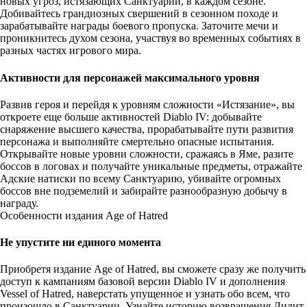
новых угроз, истязающих Санктуарий, в каждом сезоне.
Добивайтесь грандиозных свершений в сезонном походе и
зарабатывайте награды боевого пропуска. Заточите мечи и
проникнитесь духом сезона, участвуя во временных событиях в
разных частях игрового мира.
Активности для персонажей максимального уровня
Развив героя и перейдя к уровням сложности «Истязание», вы
откроете еще больше активностей Diablo IV: добывайте
снаряжение высшего качества, прорабатывайте пути развития
персонажа и выполняйте смертельно опасные испытания.
Открывайте новые уровни сложности, сражаясь в Яме, разите
боссов в логовах и получайте уникальные предметы, отражайте
Адские натиски по всему Санктуарию, убивайте огромных
боссов вне подземелий и забирайте разнообразную добычу в
награду.
Особенности издания Age of Hatred
Не упустите ни единого момента
Приобретя издание Age of Hatred, вы сможете сразу же получить
доступ к кампаниям базовой версии Diablo IV и дополнения
Vessel of Hatred, наверстать упущенное и узнать обо всем, что
произошло в Санктуарии. Узнайте историю возвращения Лилит