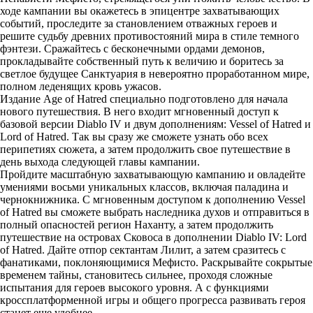
ходе кампании вы окажетесь в эпицентре захватывающих
событий, проследите за становлением отважных героев и
решите судьбу древних противостояний мира в стиле темного
фэнтези. Сражайтесь с бесконечными ордами демонов,
прокладывайте собственный путь к величию и боритесь за
светлое будущее Санктуария в невероятно проработанном мире,
полном леденящих кровь ужасов.
Издание Age of Hatred специально подготовлено для начала
нового путешествия. В него входит мгновенный доступ к
базовой версии Diablo IV и двум дополнениям: Vessel of Hatred и
Lord of Hatred. Так вы сразу же сможете узнать обо всех
перипетиях сюжета, а затем продолжить свое путешествие в
день выхода следующей главы кампании.
Пройдите масштабную захватывающую кампанию и овладейте
умениями восьми уникальных классов, включая паладина и
чернокнижника. С мгновенным доступом к дополнению Vessel
of Hatred вы сможете выбрать наследника духов и отправиться в
полный опасностей регион Наханту, а затем продолжить
путешествие на островах Сковоса в дополнении Diablo IV: Lord
of Hatred. Дайте отпор сектантам Лилит, а затем сразитесь с
фанатиками, поклоняющимися Мефисто. Раскрывайте сокрытые
временем тайны, становитесь сильнее, проходя сложные
испытания для героев высокого уровня. А с функциями
кроссплатформенной игры и общего прогресса развивать героя
станет еще удобнее.