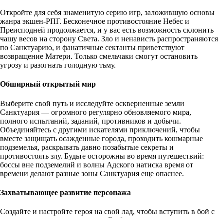
Откройте для себя знаменитую серию игр, заложившую основы
жанра экшен-РПГ. Бесконечное противостояние Небес и
Преисподней продолжается, и у вас есть возможность склонить
чашу весов на сторону Света. Зло и ненависть распространяются
по Санктуарию, и фанатичные сектанты приветствуют
возвращение Матери. Только смельчаки смогут остановить
угрозу и разогнать голодную тьму.
Обширный открытый мир
Выберите свой путь и исследуйте оскверненные земли
Санктуария — огромного регулярно обновляемого мира,
полного испытаний, заданий, противников и добычи.
Объединяйтесь с другими искателями приключений, чтобы
вместе защищать осажденные города, проходить кошмарные
подземелья, раскрывать давно позабытые секреты и
противостоять злу. Будьте осторожны во время путешествий:
боссы вне подземелий и волны Адского натиска время от
времени делают разные зоны Санктуария еще опаснее.
Захватывающее развитие персонажа
Создайте и настройте героя на свой лад, чтобы вступить в бой с