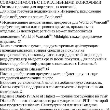
Available actions
СОВМЕСТИМОСТЬ С ПОРТАТИВНЫМИ КОНСОЛЯМИ
Оптимизировано для портативных консолей
Для игры требуется подключение к Интернету, приложение
®
®
Battle.net
, учетная запись Battle.net
.
®
¹ Использование декоративных предметов для World of Warcraft
требует подписки или игрового времени, продаваемых
отдельно. В некоторых регионах может потребоваться
®
дополнение World of Warcraft
: Midnight, также продаваемое
отдельно.
За исключением случаев, предусмотренных действующим
законодательством, возврат средств за покупку не
осуществляется, поскольку часть наград для этой игры и для
ряда других игр выдается сразу после покупки. Для получения
более подробной информации ознакомьтесь с Политикой
®
возврата средств Blizzard
.
После приобретения предметы можно будет получить при
следующей авторизации в игре.
Включает установленный налог на добавленную стоимость.
Статья службы поддержки о совместимости с портативными
консолями.
Издание Diablo IV: Age of Hatred — полное погружение во тьму
Diablo IV — это знаменитая игра в жанре экшен-РПГ, в которой
вам предстоит избавить Санктуарий от влияния Владыки
Ненависти Мефисто, стремящегося уничтожить человечество. В