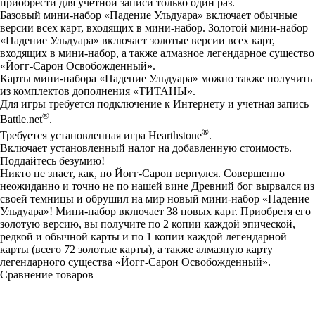
приобрести для учетной записи только один раз.
Базовый мини-набор «Падение Ульдуара» включает обычные
версии всех карт, входящих в мини-набор. Золотой мини-набор
«Падение Ульдуара» включает золотые версии всех карт,
входящих в мини-набор, а также алмазное легендарное существо
«Йогг-Сарон Освобожденный».
Карты мини-набора «Падение Ульдуара» можно также получить
из комплектов дополнения «ТИТАНЫ».
Для игры требуется подключение к Интернету и учетная запись
®
Battle.net
.
®
Требуется установленная игра Hearthstone
.
Включает установленный налог на добавленную стоимость.
Поддайтесь безумию!
Никто не знает, как, но Йогг-Сарон вернулся. Совершенно
неожиданно и точно не по нашей вине Древний бог вырвался из
своей темницы и обрушил на мир новый мини-набор «Падение
Ульдуара»! Мини-набор включает 38 новых карт. Приобретя его
золотую версию, вы получите по 2 копии каждой эпической,
редкой и обычной карты и по 1 копии каждой легендарной
карты (всего 72 золотые карты), а также алмазную карту
легендарного существа «Йогг-Сарон Освобожденный».
Сравнение товаров