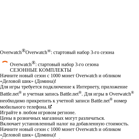
®
®
Overwatch
Overwatch
: стартовый набор 3-го сезона
®
Overwatch
: стартовый набор 3-го сезона
СЕЗОННЫЕ КОМПЛЕКТЫ
Product Notification
Начните новый сезон с 1000 монет Overwatch и обликом
«Деловой шик» (Домина)!
Цена
Available actions
Для игры требуется подключение к Интернету, приложение
®
®
®
Battle.net
и учетная запись Battle.net
. Для игры в Overwatch
®
необходимо прикрепить к учетной записи Battle.net
номер
мобильного телефона.
Играйте в любом игровом регионе.
Цены в розничных магазинах могут различаться.
Включает установленный налог на добавленную стоимость.
Начните новый сезон с 1000 монет Overwatch и обликом
«Деловой шик» (Домина)!