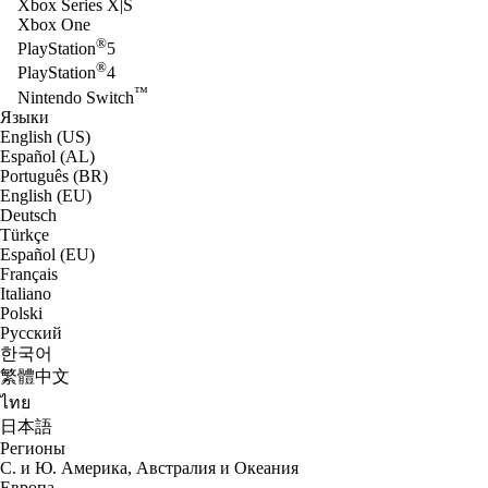
Xbox Series X|S
Xbox One
®
PlayStation
5
®
PlayStation
4
™
Nintendo Switch
Языки
English (US)
Español (AL)
Português (BR)
English (EU)
Deutsch
Türkçe
Español (EU)
Français
Italiano
Polski
Русский
한국어
繁體中文
ไทย
日本語
Регионы
С. и Ю. Америка, Австралия и Океания
Европа