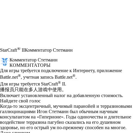
®
StarCraft
II
Комментатор Стетманн
Комментатор Стетманн
КОММЕНТАТОРЫ
Цена
Available actions
Для игры требуется подключение к Интернету, приложение
®
®
Battle.net
, учетная запись Battle.net
.
®
Для игры требуется StarCraft
II.
播报员只能在多人游戏中使用。
Включает установленный налог на добавленную стоимость.
Найдите свой голос
Когда-то эксцентричный, мучимый паранойей и терразиновыми
галлюцинациями Игон Стетманн был обычным научным
консультантом на «Гиперионе». Годы одиночества и длительное
воздействие терразина пагубно сказались на его душевном
здоровье, но его острый ум по-прежнему способен на многое.
Даже слишком.