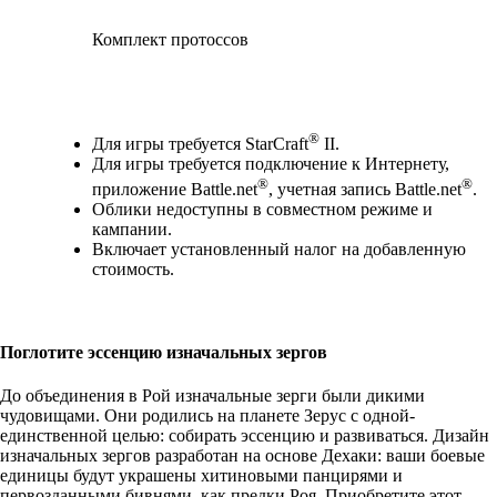
Комплект протоссов
Available actions
®
Для игры требуется StarCraft
II.
Для игры требуется подключение к Интернету,
®
®
приложение Battle.net
, учетная запись Battle.net
.
Облики недоступны в совместном режиме и
кампании.
Включает установленный налог на добавленную
стоимость.
Поглотите эссенцию изначальных зергов
До объединения в Рой изначальные зерги были дикими
чудовищами. Они родились на планете Зерус с одной-
единственной целью: собирать эссенцию и развиваться. Дизайн
изначальных зергов разработан на основе Дехаки: ваши боевые
единицы будут украшены хитиновыми панцирями и
первозданными бивнями, как предки Роя. Приобретите этот