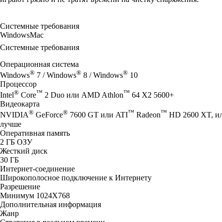
Системные требования
Windows
Mac
Системные требования
Операционная система
®
®
®
Windows
7 / Windows
8 / Windows
10
Процессор
®
™
™
Intel
Core
2 Duo или AMD Athlon
64 X2 5600+
Видеокарта
®
®
™
™
NVIDIA
GeForce
7600 GT или ATI
Radeon
HD 2600 XT, или
лучше
Оперативная память
2 ГБ ОЗУ
Жесткий диск
30 ГБ
Интернет-соединение
Широкополосное подключение к Интернету
Разрешение
Минимум 1024X768
Дополнительная информация
Жанр