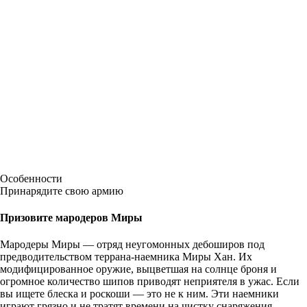
Особенности
Принарядите свою армию
Призовите мародеров Миры
Мародеры Миры — отряд неугомонных дебоширов под
предводительством террана-наемника Миры Хан. Их
модифицированное оружие, выцветшая на солнце броня и
огромное количество шипов приводят неприятеля в ужас. Если
вы ищете блеска и роскоши — это не к ним. Эти наемники
играют грязно и не тратят времени на чистку снаряжения.