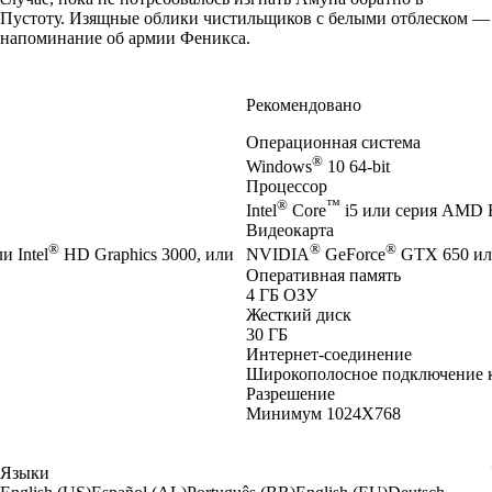
Пустоту. Изящные облики чистильщиков с белыми отблеском —
напоминание об армии Феникса.
Рекомендовано
Операционная система
®
Windows
10 64-bit
Процессор
®
™
Intel
Core
i5 или серия AMD 
Видеокарта
®
®
®
 Intel
HD Graphics 3000, или
NVIDIA
GeForce
GTX 650 ил
Оперативная память
4 ГБ ОЗУ
Жесткий диск
30 ГБ
Интернет-соединение
Широкополосное подключение 
Разрешение
Минимум 1024X768
Языки