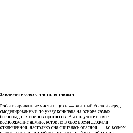
Заключите союз с чистильщиками
Роботизированные чистильщики — элитный боевой отряд,
смоделированный по указу конклава на основе самых
беспощадных воинов протоссов. Вы получите в свое
распоряжение армию, которую в свое время держали
отключенной, настолько она считалась опасной, — во всяком
случае, пока не потребовалось изгнать Амуна обратно в