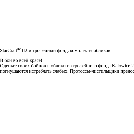
®
StarCraft
II
2-й трофейный фонд: комплекты обликов
В бой во всей красе!
Оденьте своих бойцов в облики из трофейного фонда Katowice 
погнушаются истреблять слабых. Протоссы-чистильщики предос