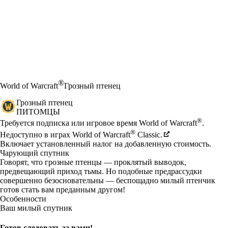
®
World of Warcraft
Грозный птенец
Грозный птенец
ПИТОМЦЫ
Цена
Available actions
®
Требуется подписка или игровое время World of Warcraft
.
®
Недоступно в играх World of Warcraft
Classic.
Включает установленный налог на добавленную стоимость.
Чарующий спутник
Говорят, что грозные птенцы — проклятый выводок,
предвещающий приход тьмы. Но подобные предрассудки
совершенно безосновательны — беспощадно милый птенчик
готов стать вам преданным другом!
Особенности
Ваш милый спутник
Готов следовать за вами!