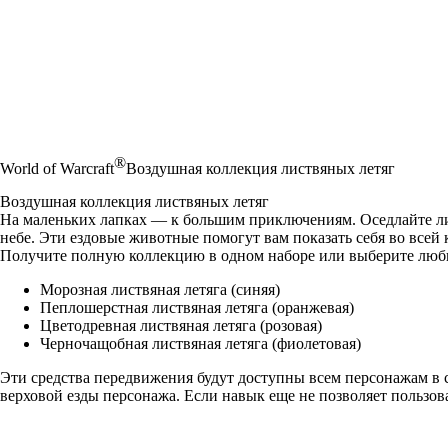
®
World of Warcraft
Воздушная коллекция листвяных летяг
Воздушная коллекция листвяных летяг
На маленьких лапках — к большим приключениям. Оседлайте ли
небе. Эти ездовые животные помогут вам показать себя во всей 
Получите полную коллекцию в одном наборе или выберите люб
Морозная листвяная летяга (синяя)
Пеплошерстная листвяная летяга (оранжевая)
Цветодревная листвяная летяга (розовая)
Черночащобная листвяная летяга (фиолетовая)
Эти средства передвижения будут доступны всем персонажам в
верховой езды персонажа. Если навык еще не позволяет пользов