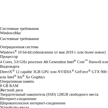
Системные требования
Windows
Mac
Системные требования
Операционная система
®
Windows
10 64-bit (обновление от мая 2019 г. или более новое)
Процессор
®
™
4 Cores, 3.0 GHz processor 4th Generation Intel
Core
Haswell ил
Видеокарта
®
®
®
DirectX
12 capable 3GB GPU или NVIDIA
GeForce
GTX 900 
®
®
или Intel
Iris
Xe Graphics
Оперативная память
8 GB RAM
Жесткий диск
Твердотельный накопитель (SSD) 128GB свободного места
Интернет-соединение
Широкополосное интернет-соединение
Устройства ввода