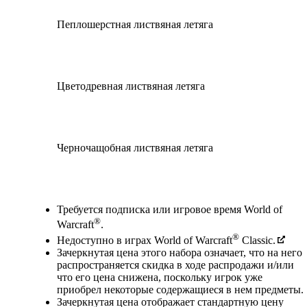
Пеплошерстная листвяная летяга
Цветодревная листвяная летяга
Черночащобная листвяная летяга
Available actions
Требуется подписка или игровое время World of
®
Warcraft
.
®
Недоступно в играх World of Warcraft
Classic.
Зачеркнутая цена этого набора означает, что на него
распространяется скидка в ходе распродажи и/или
что его цена снижена, поскольку игрок уже
приобрел некоторые содержащиеся в нем предметы.
Зачеркнутая цена отображает стандартную цену