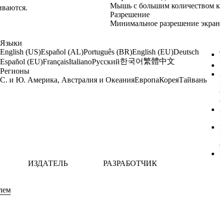
Мышь с большим количеством к
иваются.
Разрешение
Минимальное разрешение экрана
Языки
English (US)
Español (AL)
Português (BR)
English (EU)
Deutsch
한국어
繁體中文
Español (EU)
Français
Italiano
Русский
Регионы
С. и Ю. Америка, Австралия и Океания
Европа
Корея
Тайвань
ИЗДАТЕЛЬ
РАЗРАБОТЧИК
лем