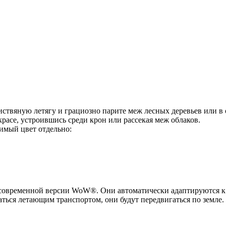
ствяную летягу и грациозно парите меж лесных деревьев или в
красе, устроившись среди крон или рассекая меж облаков.
имый цвет отдельно:
 современной версии WoW®. Они автоматически адаптируются к
аться летающим транспортом, они будут передвигаться по земле.