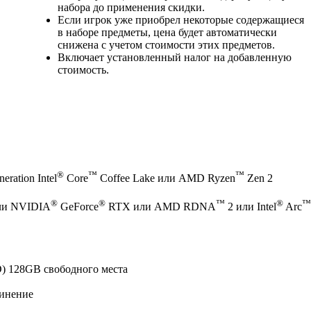
набора до применения скидки.
Если игрок уже приобрел некоторые содержащиеся
в наборе предметы, цена будет автоматически
снижена с учетом стоимости этих предметов.
Включает установленный налог на добавленную
стоимость.
®
™
™
eration Intel
Core
Coffee Lake или AMD Ryzen
Zen 2
®
®
™
®
™
ли NVIDIA
GeForce
RTX или AMD RDNA
2 или Intel
Arc
) 128GB свободного места
инение