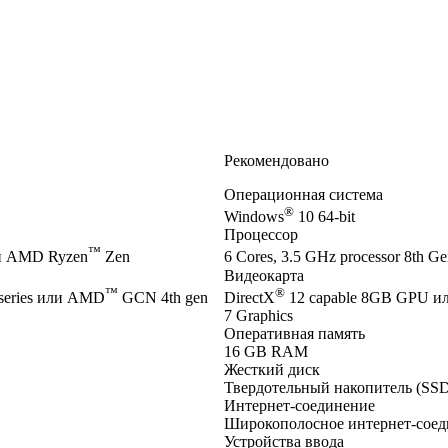
Рекомендовано
Операционная система
®
Windows
10 64-bit
Процессор
™
и AMD Ryzen
Zen
6 Cores, 3.5 GHz processor 8th Gen
Видеокарта
™
®
series или AMD
GCN 4th gen
DirectX
12 capable 8GB GPU и
7 Graphics
Оперативная память
16 GB RAM
Жесткий диск
Твердотельный накопитель (SSD
Интернет-соединение
Широкополосное интернет-соед
Устройства ввода