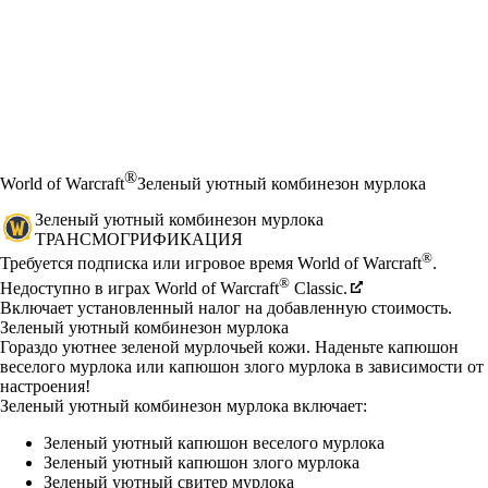
®
World of Warcraft
Зеленый уютный комбинезон мурлока
Зеленый уютный комбинезон мурлока
ТРАНСМОГРИФИКАЦИЯ
Цена
Available actions
®
Требуется подписка или игровое время World of Warcraft
.
®
Недоступно в играх World of Warcraft
Classic.
Включает установленный налог на добавленную стоимость.
Зеленый уютный комбинезон мурлока
Гораздо уютнее зеленой мурлочьей кожи. Наденьте капюшон
веселого мурлока или капюшон злого мурлока в зависимости от
настроения!
Зеленый уютный комбинезон мурлока включает:
Зеленый уютный капюшон веселого мурлока
Зеленый уютный капюшон злого мурлока
Зеленый уютный свитер мурлока