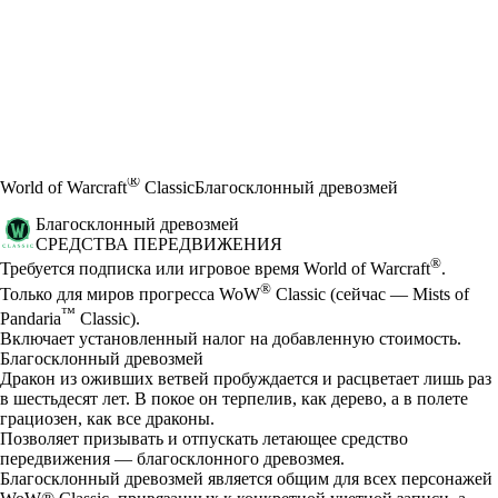
®
World of Warcraft
Classic
Благосклонный древозмей
Благосклонный древозмей
СРЕДСТВА ПЕРЕДВИЖЕНИЯ
Цена
Available actions
®
Требуется подписка или игровое время World of Warcraft
.
®
Только для миров прогресса WoW
Classic (сейчас — Mists of
™
Pandaria
Classic).
Включает установленный налог на добавленную стоимость.
Благосклонный древозмей
Дракон из оживших ветвей пробуждается и расцветает лишь раз
в шестьдесят лет. В покое он терпелив, как дерево, а в полете
грациозен, как все драконы.
Позволяет призывать и отпускать летающее средство
передвижения — благосклонного древозмея.
Благосклонный древозмей является общим для всех персонажей