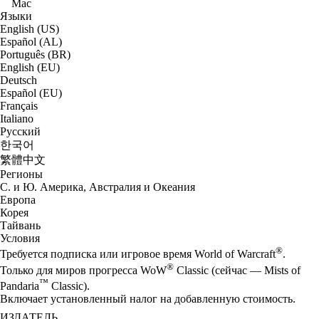
Mac
Языки
English (US)
Español (AL)
Português (BR)
English (EU)
Deutsch
Español (EU)
Français
Italiano
Русский
한국어
繁體中文
Регионы
С. и Ю. Америка, Австралия и Океания
Европа
Корея
Тайвань
Условия
®
Требуется подписка или игровое время World of Warcraft
.
®
Только для миров прогресса WoW
Classic (сейчас — Mists of
™
Pandaria
Classic).
Включает установленный налог на добавленную стоимость.
ИЗДАТЕЛЬ