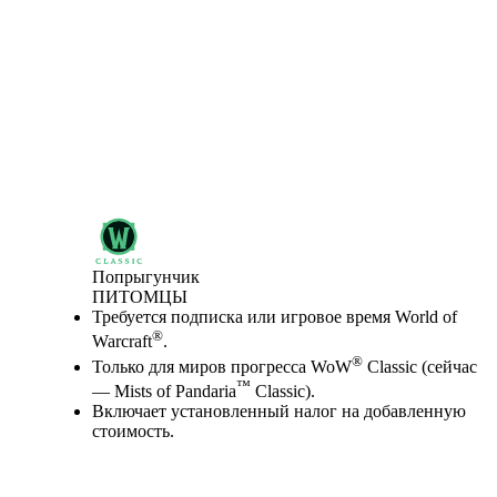
Попрыгунчик
ПИТОМЦЫ
Цена
Available actions
Требуется подписка или игровое время World of
®
Warcraft
.
®
Только для миров прогресса WoW
Classic (сейчас
™
— Mists of Pandaria
Classic).
Включает установленный налог на добавленную
стоимость.