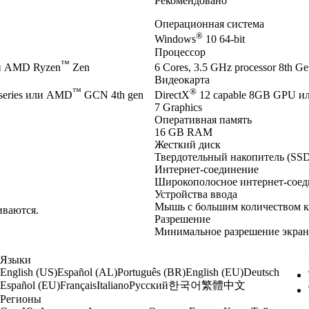
Рекомендовано
Операционная система
®
Windows
10 64-bit
Процессор
™
и AMD Ryzen
Zen
6 Cores, 3.5 GHz processor 8th Gen
Видеокарта
™
®
series или AMD
GCN 4th gen
DirectX
12 capable 8GB GPU и
7 Graphics
Оперативная память
16 GB RAM
Жесткий диск
Твердотельный накопитель (SSD
Интернет-соединение
Широкополосное интернет-соед
Устройства ввода
Мышь с большим количеством к
иваются.
Разрешение
Минимальное разрешение экрана
Языки
English (US)
Español (AL)
Português (BR)
English (EU)
Deutsch
한국어
繁體中文
Español (EU)
Français
Italiano
Русский
Регионы