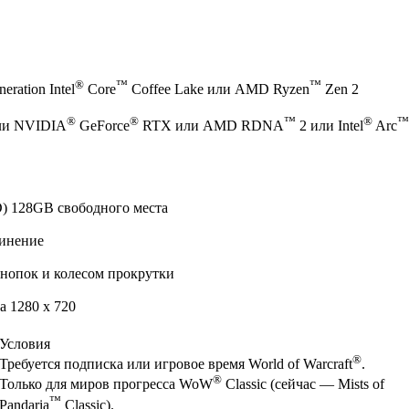
®
™
™
eration Intel
Core
Coffee Lake или AMD Ryzen
Zen 2
®
®
™
®
™
ли NVIDIA
GeForce
RTX или AMD RDNA
2 или Intel
Arc
) 128GB свободного места
инение
нопок и колесом прокрутки
 1280 x 720
Условия
®
Требуется подписка или игровое время World of Warcraft
.
®
Только для миров прогресса WoW
Classic (сейчас — Mists of
™
Pandaria
Classic).