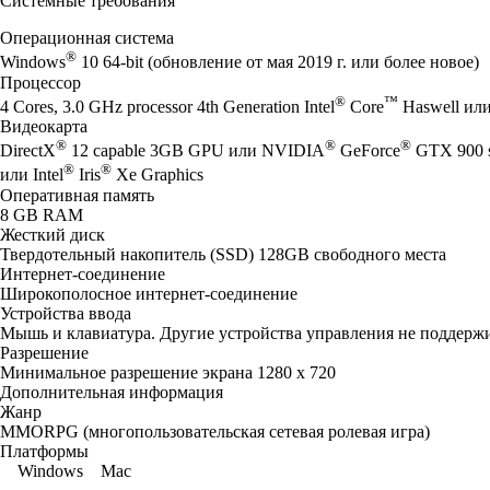
Системные требования
Операционная система
®
Windows
10 64-bit (обновление от мая 2019 г. или более новое)
Процессор
®
™
4 Cores, 3.0 GHz processor 4th Generation Intel
Core
Haswell ил
Видеокарта
®
®
®
DirectX
12 capable 3GB GPU или NVIDIA
GeForce
GTX 900 
®
®
или Intel
Iris
Xe Graphics
Оперативная память
8 GB RAM
Жесткий диск
Твердотельный накопитель (SSD) 128GB свободного места
Интернет-соединение
Широкополосное интернет-соединение
Устройства ввода
Мышь и клавиатура. Другие устройства управления не поддерж
Разрешение
Минимальное разрешение экрана 1280 x 720
Дополнительная информация
Жанр
MMORPG (многопользовательская сетевая ролевая игра)
Платформы
Windows
Mac