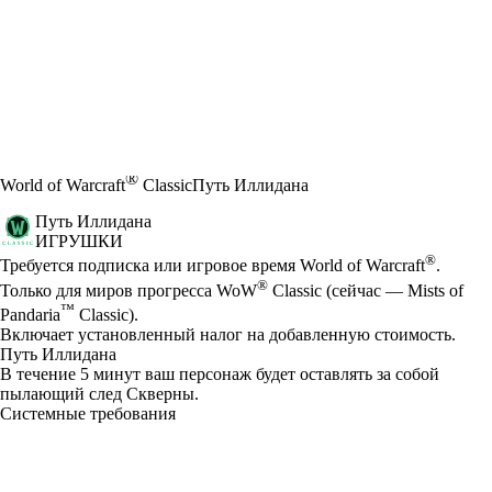
®
World of Warcraft
Classic
Путь Иллидана
Путь Иллидана
ИГРУШКИ
Цена
Available actions
®
Требуется подписка или игровое время World of Warcraft
.
®
Только для миров прогресса WoW
Classic (сейчас — Mists of
™
Pandaria
Classic).
Включает установленный налог на добавленную стоимость.
Путь Иллидана
В течение 5 минут ваш персонаж будет оставлять за собой
пылающий след Скверны.
Системные требования