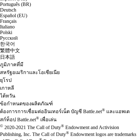
Português (BR)
Deutsch
Español (EU)
Français
Italiano
Polski
Русский
한국어
繁體中文
日本語
ภูมิภาคที่มี
สหรัฐอเมริกาและโอเชียเนีย
ยุโรป
เกาหลี
ไต้หวัน
ข้อกำหนดของผลิตภัณฑ์
®
ต้องการการเชื่อมต่ออินเทอร์เน็ต บัญชี Battle.net
และแอพเด
®
สก์ท็อป Battle.net
เพื่อเล่น
©
®
2020-2021 The Call of Duty
Endowment and Activision
®
Publishing, Inc. The Call of Duty
Endowment logos are trademarks
®