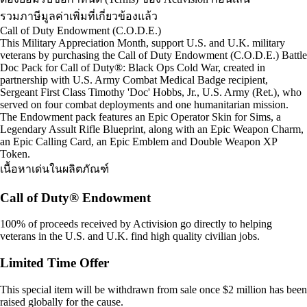
รวมภาษีมูลค่าเพิ่มที่เกี่ยวข้องแล้ว
Call of Duty Endowment (C.O.D.E.)
This Military Appreciation Month, support U.S. and U.K. military
veterans by purchasing the Call of Duty Endowment (C.O.D.E.) Battle
Doc Pack for Call of Duty®: Black Ops Cold War, created in
partnership with U.S. Army Combat Medical Badge recipient,
Sergeant First Class Timothy 'Doc' Hobbs, Jr., U.S. Army (Ret.), who
served on four combat deployments and one humanitarian mission.
The Endowment pack features an Epic Operator Skin for Sims, a
Legendary Assult Rifle Blueprint, along with an Epic Weapon Charm,
an Epic Calling Card, an Epic Emblem and Double Weapon XP
Token.
เนื้อหาเด่นในผลิตภัณฑ์
Call of Duty® Endowment
100% of proceeds received by Activision go directly to helping
veterans in the U.S. and U.K. find high quality civilian jobs.
Limited Time Offer
This special item will be withdrawn from sale once $2 million has been
raised globally for the cause.