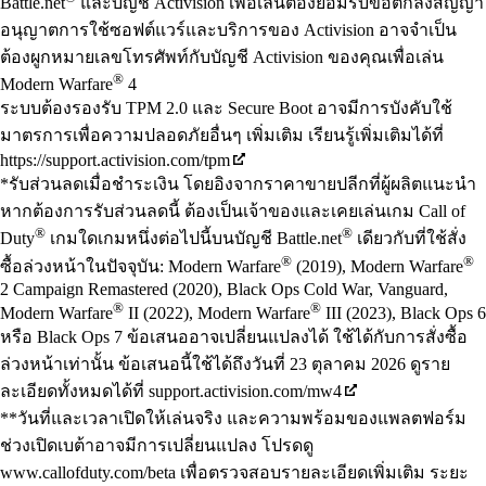
Battle.net
และบัญชี Activision เพื่อเล่นต้องยอมรับข้อตกลงสัญญา
อนุญาตการใช้ซอฟต์แวร์และบริการของ Activision อาจจำเป็น
ต้องผูกหมายเลขโทรศัพท์กับบัญชี Activision ของคุณเพื่อเล่น
®
Modern Warfare
4
ระบบต้องรองรับ TPM 2.0 และ Secure Boot อาจมีการบังคับใช้
มาตรการเพื่อความปลอดภัยอื่นๆ เพิ่มเติม เรียนรู้เพิ่มเติมได้ที่
https://support.activision.com/tpm
*รับส่วนลดเมื่อชำระเงิน โดยอิงจากราคาขายปลีกที่ผู้ผลิตแนะนำ
หากต้องการรับส่วนลดนี้ ต้องเป็นเจ้าของและเคยเล่นเกม Call of
®
®
Duty
เกมใดเกมหนึ่งต่อไปนี้บนบัญชี Battle.net
เดียวกับที่ใช้สั่ง
®
®
ซื้อล่วงหน้าในปัจจุบัน: Modern Warfare
(2019), Modern Warfare
2 Campaign Remastered (2020), Black Ops Cold War, Vanguard,
®
®
Modern Warfare
II (2022), Modern Warfare
III (2023), Black Ops 6
หรือ Black Ops 7 ข้อเสนออาจเปลี่ยนแปลงได้ ใช้ได้กับการสั่งซื้อ
ล่วงหน้าเท่านั้น ข้อเสนอนี้ใช้ได้ถึงวันที่ 23 ตุลาคม 2026 ดูราย
ละเอียดทั้งหมดได้ที่ support.activision.com/mw4
**วันที่และเวลาเปิดให้เล่นจริง และความพร้อมของแพลตฟอร์ม
ช่วงเปิดเบต้าอาจมีการเปลี่ยนแปลง โปรดดู
www.callofduty.com/beta เพื่อตรวจสอบรายละเอียดเพิ่มเติม ระยะ