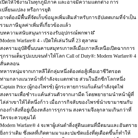
เปิดให้ใช้งานในทุกภูมิภาค และอาจมีความแตกต่าง การ
เปลี่ยนแปลง หรือการยุติ
อาจต้องมีพื้นที่จัดเก็บข้อมูลเพิ่มเติมสำหรับการอัปเดตเกมที่จำเป็น
รวมภาษีมูลค่าเพิ่มที่เกี่ยวข้องแล้ว
บทความสนับสนุนการรองรับอุปกรณ์พกพา
Modern Warfare® 4 - เปิดให้เล่นวันที่ 23 ตุลาคม
สงครามอุบัติขึ้นบนคาบสมุทรเกาหลีเมื่อเกาหลีเหนือเปิดฉากการ
รุกรานเต็มรูปแบบจนทำให้โลก Call of Duty®: Modern Warfare® 4
สั่นคลอน
ทหารหนุ่มจากเกาหลีใต้กลุ่มหนึ่งต้องต่อสู้เพื่อเอาชีวิตรอด
ท่ามกลางแนวหน้าที่กำลังจะแตกพ่าย ส่วนในอีกซีกโลกหนึ่ง
Captain Price (ผู้กองไพรซ์) ผู้กระหายการแก้แค้นกำลังจุดไฟ
สงครามเพื่อชำระแค้นส่วนตัวจากเงามืด โดยพยายามนำหน้าผู้ที่
ไล่ล่าเขาให้ได้หนึ่งก้าว เมื่อภารกิจลับของไพรซ์นำเขามาชนกับ
กองกำลังที่อยู่เบื้องหลังการรุกราน สงครามจึงลุกลามเกินกว่าที่
ใครจะควบคุมได้
Modern Warfare® 4 จะพาผู้เล่นดำดิ่งสู่ดินแดนที่มืดมนและอันตราย
ยิ่งกว่าเดิม ซึ่งผลที่เกิดตามมาและปมขัดแย้งที่ดุเดือดขึ้นก็ทำให้