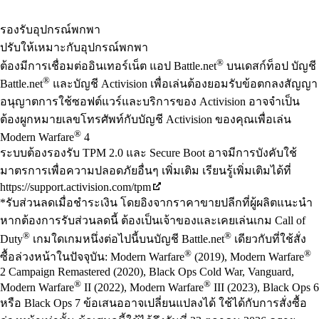
Available actions
รองรับอุปกรณ์พกพา
ปรับให้เหมาะกับอุปกรณ์พกพา
®
ต้องมีการเชื่อมต่ออินเทอร์เน็ต แอป Battle.net
บนเดสก์ท็อป บัญชี
®
Battle.net
และบัญชี Activision เพื่อเล่นต้องยอมรับข้อตกลงสัญญา
อนุญาตการใช้ซอฟต์แวร์และบริการของ Activision อาจจำเป็น
ต้องผูกหมายเลขโทรศัพท์กับบัญชี Activision ของคุณเพื่อเล่น
®
Modern Warfare
4
ระบบต้องรองรับ TPM 2.0 และ Secure Boot อาจมีการบังคับใช้
มาตรการเพื่อความปลอดภัยอื่นๆ เพิ่มเติม เรียนรู้เพิ่มเติมได้ที่
https://support.activision.com/tpm
*รับส่วนลดเมื่อชำระเงิน โดยอิงจากราคาขายปลีกที่ผู้ผลิตแนะนำ
หากต้องการรับส่วนลดนี้ ต้องเป็นเจ้าของและเคยเล่นเกม Call of
®
®
Duty
เกมใดเกมหนึ่งต่อไปนี้บนบัญชี Battle.net
เดียวกับที่ใช้สั่ง
®
®
ซื้อล่วงหน้าในปัจจุบัน: Modern Warfare
(2019), Modern Warfare
2 Campaign Remastered (2020), Black Ops Cold War, Vanguard,
®
®
Modern Warfare
II (2022), Modern Warfare
III (2023), Black Ops 6
หรือ Black Ops 7 ข้อเสนออาจเปลี่ยนแปลงได้ ใช้ได้กับการสั่งซื้อ