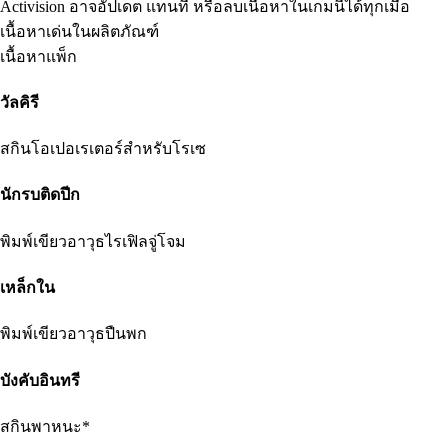
Activision อาจอัปเดต แทนที่ หรือลบเนื้อหาในเกมนี้ได้ทุกเมื่อ
เนื้อหาเด่นในผลิตภัณฑ์
เนื้อหาแพ็ก
วัลคิรี
สกินโอเปอเรเตอร์สำหรับโรเซ
นักรบติดปีก
พิมพ์เขียวอาวุธไรเฟิลจู่โจม
เหล็กใน
พิมพ์เขียวอาวุธปืนพก
บังคับอินทรี
สกินพาหนะ*