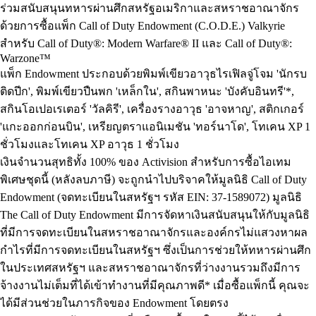
ร่วมสนับสนุนทหารผ่านศึกสหรัฐอเมริกาและสหราชอาณาจักร
ด้วยการซื้อแพ็ก Call of Duty Endowment (C.O.D.E.) Valkyrie
สำหรับ Call of Duty®: Modern Warfare® II และ Call of Duty®:
Warzone™
แพ็ก Endowment ประกอบด้วยพิมพ์เขียวอาวุธไรเฟิลจู่โจม 'นักรบ
ติดปีก', พิมพ์เขียวปืนพก 'เหล็กใน', สกินพาหนะ 'บังคับอินทรี'*,
สกินโอเปอเรเตอร์ 'วัลคิรี', เครื่องรางอาวุธ 'อาจหาญ', สติกเกอร์
'แกะออกก่อนบิน', เหรียญตราแอนิเมชัน 'ทอร์นาโด', โทเคน XP 1
ชั่วโมงและโทเคน XP อาวุธ 1 ชั่วโมง
เงินจำนวนสุทธิทั้ง 100% ของ Activision สำหรับการซื้อไอเทม
พิเศษชุดนี้ (หลังลบภาษี) จะถูกนำไปบริจาคให้มูลนิธิ Call of Duty
Endowment (จดทะเบียนในสหรัฐฯ รหัส EIN: 37-1589072) มูลนิธิ
The Call of Duty Endowment มีการจัดหาเงินสนับสนุนให้กับมูลนิธิ
ที่มีการจดทะเบียนในสหราชอาณาจักรและองค์กรไม่แสวงหาผล
กำไรที่มีการจดทะเบียนในสหรัฐฯ ซึ่งเป็นการช่วยให้ทหารผ่านศึก
ในประเทศสหรัฐฯ และสหราชอาณาจักรที่ว่างงานรวมถึงมีการ
จ้างงานไม่เต็มที่ได้เข้าทำงานที่มีคุณภาพดี* เมื่อซื้อแพ็กนี้ คุณจะ
ได้มีส่วนช่วยในภารกิจของ Endowment โดยตรง