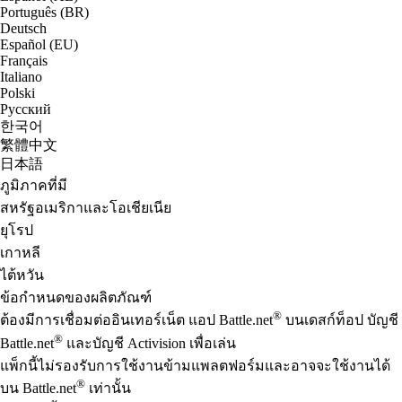
Português (BR)
Deutsch
Español (EU)
Français
Italiano
Polski
Русский
한국어
繁體中文
日本語
ภูมิภาคที่มี
สหรัฐอเมริกาและโอเชียเนีย
ยุโรป
เกาหลี
ไต้หวัน
ข้อกำหนดของผลิตภัณฑ์
®
ต้องมีการเชื่อมต่ออินเทอร์เน็ต แอป Battle.net
บนเดสก์ท็อป บัญชี
®
Battle.net
และบัญชี Activision เพื่อเล่น
แพ็กนี้ไม่รองรับการใช้งานข้ามแพลตฟอร์มและอาจจะใช้งานได้
®
บน Battle.net
เท่านั้น