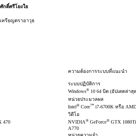
ศักดิ์ศรีโยงใย
เหรียญตราอาวุธ
ความต้องการระบบที่แนะนำ
ระบบปฏิบัติการ
®
Windows
10 64 บิต (อัปเดตล่าส
หน่วยประมวลผล
®
™
Intel
Core
i7-6700K หรือ AMD
วิดีโอ
®
®
 470
NVIDIA
GeForce
GTX 1080Ti
A770
หน่วยความจำ