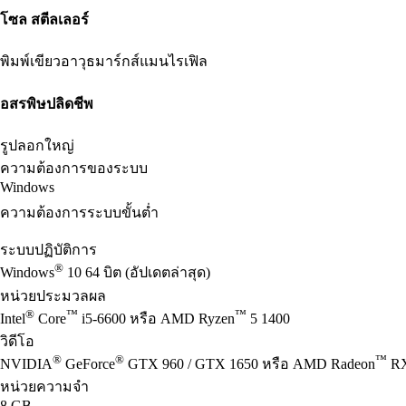
โซล สตีลเลอร์
พิมพ์เขียวอาวุธมาร์กส์แมนไรเฟิล
อสรพิษปลิดชีพ
รูปลอกใหญ่
ความต้องการของระบบ
Windows
ความต้องการระบบขั้นต่ำ
ระบบปฏิบัติการ
®
Windows
10 64 บิต (อัปเดตล่าสุด)
หน่วยประมวลผล
®
™
™
Intel
Core
i5-6600 หรือ AMD Ryzen
5 1400
วิดีโอ
®
®
™
NVIDIA
GeForce
GTX 960 / GTX 1650 หรือ AMD Radeon
RX
หน่วยความจำ
8 GB