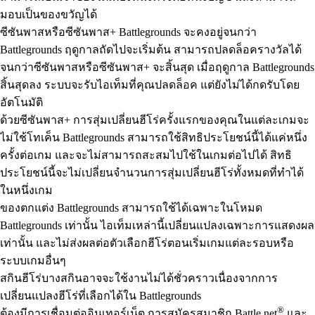
มอบเป็นของขวัญได้
ซีซันพาสหรือซีซันพาส+ Battlegrounds จะคงอยู่จนกว่า
Battlegrounds ฤดูกาลถัดไปจะเริ่มต้น สามารถปลดล็อครางวัลได้
จนกว่าซีซันพาสหรือซีซันพาส+ จะสิ้นสุด เมื่อฤดูกาล Battlegrounds
สิ้นสุดลง ระบบจะรับไอเท็มที่คุณปลดล็อค แต่ยังไม่ได้กดรับโดย
อัตโนมัติ
ด้วยซีซันพาส+ การสุ่มเปลี่ยนฮีโร่ครั้งแรกของคุณในแต่ละเกมจะ
ไม่ใช้โทเค็น Battlegrounds สามารถใช้สิทธิประโยชน์นี้ได้แค่หนึ่ง
ครั้งต่อเกม และจะไม่สามารถสะสมไปใช้ในเกมต่อไปได้ สิทธิ
ประโยชน์นี้จะไม่เปลี่ยนจำนวนการสุ่มเปลี่ยนฮีโร่ทั้งหมดที่ทำได้
ในหนึ่งเกม
ของตกแต่ง Battlegrounds สามารถใช้ได้เฉพาะในโหมด
Battlegrounds เท่านั้น ไอเท็มเหล่านี้เปลี่ยนแปลงเฉพาะการแสดงผล
เท่านั้น และไม่ส่งผลต่อตัวเลือกฮีโร่ตอนเริ่มเกมแต่ละรอบหรือ
ระบบเกมอื่นๆ
สกินฮีโร่บางสกินอาจจะใช้งานไม่ได้ชั่วคราวเนื่องจากการ
เปลี่ยนแปลงฮีโร่ที่เลือกได้ใน Battlegrounds
®
ต้องมีการเชื่อมต่ออินเทอร์เน็ต การสมัครสมาชิก Battle.net
และ