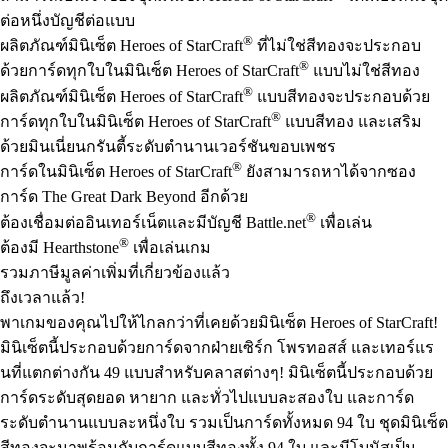
ต่อหนึ่งบัญชีต่อแบบ
®
ผลิตภัณฑ์มินิเซ็ต Heroes of StarCraft
ที่ไม่ใช่สีทองจะประกอบ
®
ด้วยการ์ดทุกใบในมินิเซ็ต Heroes of StarCraft
แบบไม่ใช่สีทอง
®
ผลิตภัณฑ์มินิเซ็ต Heroes of StarCraft
แบบสีทองจะประกอบด้วย
®
การ์ดทุกใบในมินิเซ็ต Heroes of StarCraft
แบบสีทอง และเสริม
ด้วยมินเนี่ยนกรันตี้ระดับตำนานเวอร์ชันขอบเพชร
®
การ์ดในมินิเซ็ต Heroes of StarCraft
ยังสามารถหาได้จากซอง
การ์ด The Great Dark Beyond อีกด้วย
®
ต้องเชื่อมต่ออินเทอร์เน็ตและมีบัญชี Battle.net
เพื่อเล่น
®
ต้องมี Hearthstone
เพื่อเล่นเกม
รวมภาษีมูลค่าเพิ่มที่เกี่ยวข้องแล้ว
ถึงเวลาแล้ว!
พาเกมของคุณไปให้ไกลกว่าที่เคยด้วยมินิเซ็ต Heroes of StarCraft!
มินิเซ็ตนี้ประกอบด้วยการ์ดจากฝ่ายเซิร์ก โพรทอสส์ และเทอร์แร
นที่แตกต่างกัน 49 แบบสำหรับคลาสต่างๆ! มินิเซ็ตนี้ประกอบด้วย
การ์ดระดับสุดยอด หายาก และทั่วไปแบบละสองใบ และการ์ด
ระดับตำนานแบบละหนึ่งใบ รวมเป็นการ์ดทั้งหมด 94 ใบ ชุดมินิเซ็ต
สีทองจะมาพร้อมกับการ์ดแบบสีทองทั้ง 94 ใบ และมีโบนัสเป็น