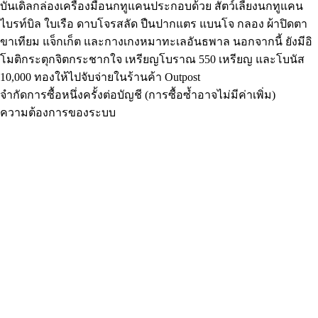
บันเดิลกล่องเครื่องมือนกทูแคนประกอบด้วย สัตว์เลี้ยงนกทูแคน
ไบรท์บิล ใบเรือ ดาบโจรสลัด ปืนปากแตร แบนโจ กลอง ผ้าปิดตา
ขาเทียม แจ็กเก็ต และกางเกงหมาทะเลอันธพาล นอกจากนี้ ยังมีอิ
โมติกระตุกจิตกระชากใจ เหรียญโบราณ 550 เหรียญ และโบนัส
10,000 ทองให้ไปจับจ่ายในร้านค้า Outpost
จํากัดการซื้อหนึ่งครั้งต่อบัญชี (การซื้อซ้ำอาจไม่มีค่าเพิ่ม)
ความต้องการของระบบ