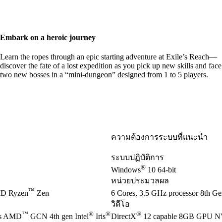
Embark on a heroic journey
Learn the ropes through an epic starting adventure at Exile’s Reach—
discover the fate of a lost expedition as you pick up new skills and face
two new bosses in a “mini-dungeon” designed from 1 to 5 players.
ความต้องการระบบที่แนะนำ
ระบบปฏิบัติการ
®
Windows
10 64-bit
หน่วยประมวลผล
™
D Ryzen
Zen
6 Cores, 3.5 GHz processor 8th Gen
วิดีโอ
™
®
®
®
es AMD
GCN 4th gen Intel
Iris
DirectX
12 capable 8GB GPU 