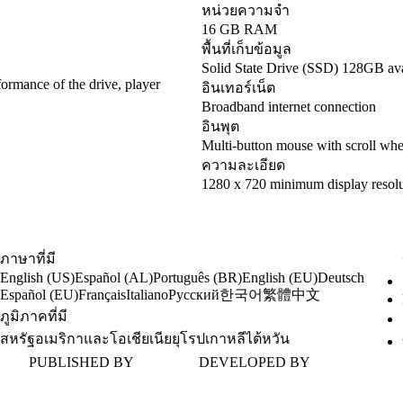
หน่วยความจำ
16 GB RAM
พื้นที่เก็บข้อมูล
Solid State Drive (SSD) 128GB ava
ormance of the drive, player
อินเทอร์เน็ต
Broadband internet connection
อินพุต
Multi-button mouse with scroll whe
ความละเอียด
1280 x 720 minimum display resolu
ภาษาที่มี
English (US)
Español (AL)
Português (BR)
English (EU)
Deutsch
한국어
繁體中文
Español (EU)
Français
Italiano
Русский
ภูมิภาคที่มี
สหรัฐอเมริกาและโอเชียเนีย
ยุโรป
เกาหลี
ไต้หวัน
PUBLISHED BY
DEVELOPED BY