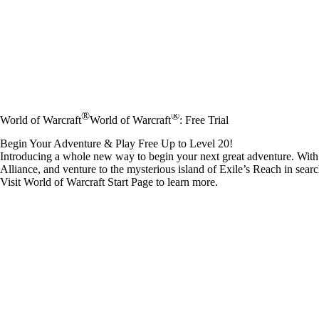
®
®
World of Warcraft
World of Warcraft
: Free Trial
Begin Your Adventure & Play Free Up to Level 20!
Introducing a whole new way to begin your next great adventure. With th
Alliance, and venture to the mysterious island of Exile’s Reach in searc
Visit World of Warcraft
Start Page
to learn more.