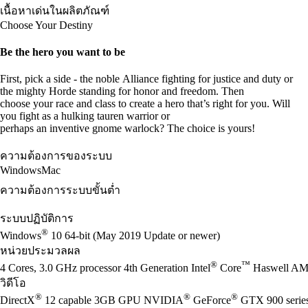
เนื้อหาเด่นในผลิตภัณฑ์
Choose Your Destiny
Be the hero you want to be
First, pick a side - the noble Alliance fighting for justice and duty or
the mighty Horde standing for honor and freedom. Then
choose your race and class to create a hero that’s right for you. Will
you fight as a hulking tauren warrior or
perhaps an inventive gnome warlock? The choice is yours!
ความต้องการของระบบ
Windows
Mac
ความต้องการระบบขั้นต่ำ
ระบบปฏิบัติการ
®
Windows
10 64-bit (May 2019 Update or newer)
หน่วยประมวลผล
®
™
4 Cores, 3.0 GHz processor 4th Generation Intel
Core
Haswell AM
วิดีโอ
®
®
®
DirectX
12 capable 3GB GPU NVIDIA
GeForce
GTX 900 seri