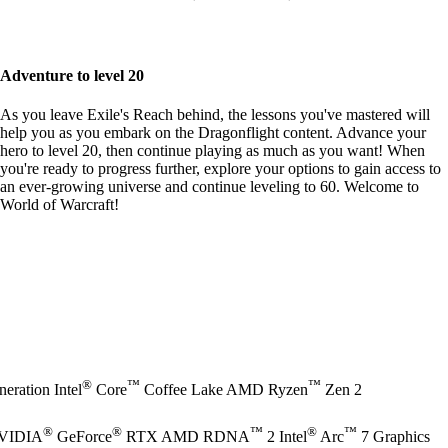
Adventure to level 20
As you leave Exile's Reach behind, the lessons you've mastered will
help you as you embark on the Dragonflight content. Advance your
hero to level 20, then continue playing as much as you want! When
you're ready to progress further,
explore your options
to gain access to
an ever-growing universe and continue leveling to 60. Welcome to
World of Warcraft!
®
™
™
eration Intel
Core
Coffee Lake AMD Ryzen
Zen 2
®
®
™
®
™
NVIDIA
GeForce
RTX AMD RDNA
2 Intel
Arc
7 Graphics