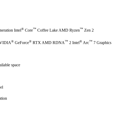
®
™
™
eration Intel
Core
Coffee Lake AMD Ryzen
Zen 2
®
®
™
®
™
NVIDIA
GeForce
RTX AMD RDNA
2 Intel
Arc
7 Graphics
ilable space
el
tion