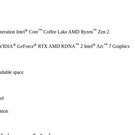
®
™
™
eration Intel
Core
Coffee Lake AMD Ryzen
Zen 2
®
®
™
®
™
NVIDIA
GeForce
RTX AMD RDNA
2 Intel
Arc
7 Graphics
ilable space
el
tion