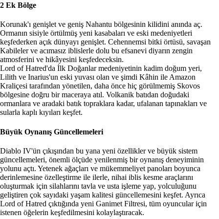
2 Ek Bölge
Korunak'ı genişlet ve geniş Nahantu bölgesinin kilidini anında aç.
Ormanın sisiyle örtülmüş yeni kasabaları ve eski medeniyetleri
keşfederken açık dünyayı genişlet. Cehennemsi bitki örtüsü, savaşan
Kabileler ve acımasız iblislerle dolu bu efsanevi diyarın zengin
atmosferini ve hikâyesini keşfedeceksin.
Lord of Hatred'da İlk Doğanlar medeniyetinin kadim doğum yeri,
Lilith ve Inarius'un eski yuvası olan ve şimdi Kâhin ile Amazon
Kraliçesi tarafından yönetilen, daha önce hiç görülmemiş Skovos
bölgesine doğru bir maceraya atıl. Volkanik batıdan doğudaki
ormanlara ve aradaki batık topraklara kadar, ufalanan tapınakları ve
sularla kaplı kıyıları keşfet.
Büyük Oynanış Güncellemeleri
Diablo IV'ün çıkışından bu yana yeni özellikler ve büyük sistem
güncellemeleri, önemli ölçüde yenilenmiş bir oynanış deneyiminin
yolunu açtı. Yetenek ağaçları ve mükemmeliyet panoları boyunca
derinlemesine özelleştirme ile ilerle, nihai iblis kesme araçlarını
oluşturmak için silahlarını tavla ve usta işleme yap, yolculuğunu
geliştiren çok sayıdaki yaşam kalitesi güncellemesini keşfet. Ayrıca
Lord of Hatred çıktığında yeni Ganimet Filtresi, tüm oyuncular için
istenen öğelerin keşfedilmesini kolaylaştıracak.