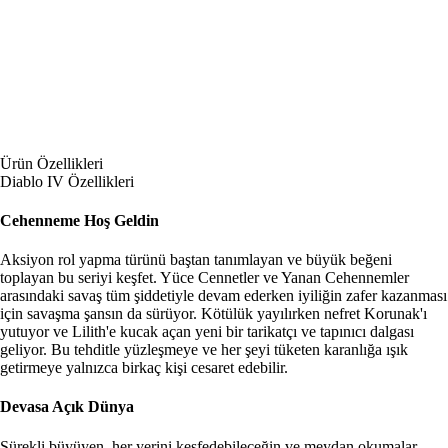
Ürün Özellikleri
Diablo IV Özellikleri
Cehenneme Hoş Geldin
Aksiyon rol yapma türünü baştan tanımlayan ve büyük beğeni
toplayan bu seriyi keşfet. Yüce Cennetler ve Yanan Cehennemler
arasındaki savaş tüm şiddetiyle devam ederken iyiliğin zafer kazanması
için savaşma şansın da sürüyor. Kötülük yayılırken nefret Korunak'ı
yutuyor ve Lilith'e kucak açan yeni bir tarikatçı ve tapınıcı dalgası
geliyor. Bu tehditle yüzleşmeye ve her şeyi tüketen karanlığa ışık
getirmeye yalnızca birkaç kişi cesaret edebilir.
Devasa Açık Dünya
Sürekli büyüyen, her yerini keşfedebileceğin ve meydan okumalar,