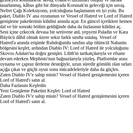
tasarlanmış, kâbus gibi bir dünyada Korunak'ın geleceği için savaş.
Nefret Çağı Koleksiyonu, yolculuğuna başlamanın en iyi yolu. Bu
paket, Diablo IV ana oyununun ve Vessel of Hatred ve Lord of Hatred
genişleme paketlerinin kilidini anında açar. En güncel içeriklere hemen
dal ve bir sonraki bölüm geldiğinde daha da fazlasının kilidini aç.
Seni içine çekecek devasa bir serüvene atıl, yepyeni Paladin ve Kara
Büyücü dâhil olmak üzere sekiz farklı sınıfta ustalaş. Vessel of
Hatred'a anında erişimle Ruhdoğumlu sınıfını alıp ölümcül Nahantu
bölgesini keşfet, ardından Diablo IV: Lord of Hatred ile yolculuğunu
Skovos Adaları'na doğru genişlet. Lilith'in tarikatçılarıyla ve efsane
devam ederken Mephisto'nun bağnazlarıyla yüzleş. Platformlar arası
oynama ve çapraz ilerleme desteğiyle, uzun süredir gömülü olan sırları
açığa çıkar ve güçlü oyun sonu mücadeleleriyle daha da güçlen.
Zaten Diablo IV'e sahip misin? Vessel of Hatred genişlemesini içeren
Lord of Hatred
'ı satın al.
Daha Fazlasını Keşfedin
Yeni Genişleme Paketini Keşfet: Lord of Hatred
Zaten Diablo IV'e sahip misin? Vessel of Hatred genişlemesini içeren
Lord of Hatred'ı satın al.