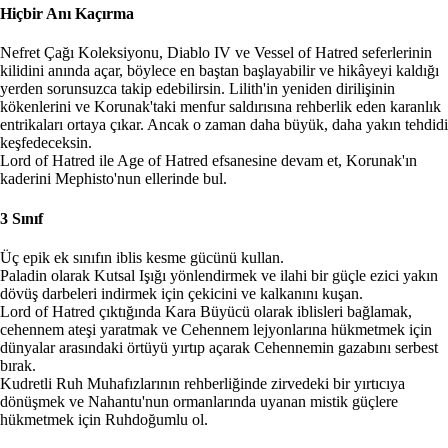
Hiçbir Anı Kaçırma
Nefret Çağı Koleksiyonu, Diablo IV ve Vessel of Hatred seferlerinin
kilidini anında açar, böylece en baştan başlayabilir ve hikâyeyi kaldığı
yerden sorunsuzca takip edebilirsin. Lilith'in yeniden dirilişinin
kökenlerini ve Korunak'taki menfur saldırısına rehberlik eden karanlık
entrikaları ortaya çıkar. Ancak o zaman daha büyük, daha yakın tehdidi
keşfedeceksin.
Lord of Hatred ile Age of Hatred efsanesine devam et, Korunak'ın
kaderini Mephisto'nun ellerinde bul.
3 Sınıf
Üç epik ek sınıfın iblis kesme gücünü kullan.
Paladin olarak Kutsal Işığı yönlendirmek ve ilahi bir güçle ezici yakın
dövüş darbeleri indirmek için çekicini ve kalkanını kuşan.
Lord of Hatred çıktığında Kara Büyücü olarak iblisleri bağlamak,
cehennem ateşi yaratmak ve Cehennem lejyonlarına hükmetmek için
dünyalar arasındaki örtüyü yırtıp açarak Cehennemin gazabını serbest
bırak.
Kudretli Ruh Muhafızlarının rehberliğinde zirvedeki bir yırtıcıya
dönüşmek ve Nahantu'nun ormanlarında uyanan mistik güçlere
hükmetmek için Ruhdoğumlu ol.