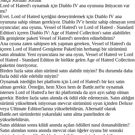
Sıkça Sorulan Sorular
Lord of Hatred'ı oynamak için Diablo IV ana oyununa ihtiyacım var
mı?
Evet. Lord of Hatred içeriğini deneyimlemek için Diablo IV ana
oyununa sahip olman gerekiyor. Diablo IV'e henüz sahip olmayan yeni
oyuncular; ana oyunu, Vessel of Hatred'ı ve Lord of Hatred - Standard
Edition'ı içeren Diablo IV: Age of Hatred Collection'ı satın alabilirler.
İlk genişleme paketi Vessel of Hatred'ı nereden edinebilirim?
Ana oyuna zaten sahipsen tek yapman gereken, Vessel of Hatred'ı da
içeren Lord of Hatred Genişleme Paketi'nin herhangi bir sürümünü
satın almaktır. Yeni oyunculara ise ana oyun, Vessel of Hatred ve Lord
of Hatred - Standard Edition ile birlikte gelen Age of Hatred Collection
paketini öneriyoruz.
Birden fazla satın alım sürümü satın alabilir miyim? Bu durumda daha
fazla ödül elde edebilir miyim?
Oynamak istediğin her platform için Lord of Hatred'ı bir kez satın
alman gerekir. Örneğin, hem Xbox hem de Battle.net'te oynamak
istersen Lord of Hatred'a her iki platformda da ayrı ayrı sahip olman
gerekir. Birden fazla satın alımda ek ödül elde edemezsin. Satın aldığın
sürümü yükseltmek istiyorsan mevcut sürümünü oyun içinden Deluxe
veya Ultimate Edition'larına yükseltebilirsin. Alternatif olarak
Battle.net sürümlerini yukarıdaki satın alma panelinden de
yükseltebilirsin.
Satın aldıktan sonra kilidi anında açılan ödülleri nasıl donanabilirim?
Satın alımdan sonra anında mevcut olan öğeler oyuna bir sonraki