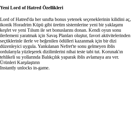
Yeni Lord of Hatred Özellikleri
Lord of Hatred'da her sınıfta bonus yetenek seçeneklerinin kilidini aç,
ikonik Horadrim Küpü gibi üretim sistemlerine yeni bir yaklaşımı
keşfet ve yeni Tılsım ile set bonuslarını donan. Kendi oyun sonu
ilerlemeni yaratmak için Savaş Planları oluştur, favori aktivitelerinden
seçtiklerinle ilerle ve beğenilen ödülleri kazanmak için bir dizi
düzenleyici uygula. Yankılanan Nefret'te sonu gelmeyen iblis
ordularıyla yüzleşerek dizilimlerini nihai teste tabi tut. Korunak'ın
tehlikeli su yollarında Balıkçılık yaparak iblis avlamaya ara ver.
Ürünleri Karşılaştırın
Instantly unlocks in-game.