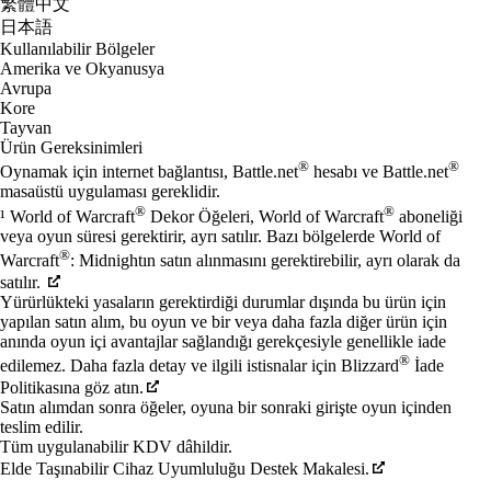
繁體中文
日本語
Kullanılabilir Bölgeler
Amerika ve Okyanusya
Avrupa
Kore
Tayvan
Ürün Gereksinimleri
®
®
Oynamak için internet bağlantısı, Battle.net
hesabı ve Battle.net
masaüstü uygulaması gereklidir.
®
®
¹ World of Warcraft
Dekor Öğeleri, World of Warcraft
aboneliği
veya oyun süresi gerektirir, ayrı satılır. Bazı bölgelerde World of
®
Warcraft
: Midnightın satın alınmasını gerektirebilir, ayrı olarak da
satılır.
Yürürlükteki yasaların gerektirdiği durumlar dışında bu ürün için
yapılan satın alım, bu oyun ve bir veya daha fazla diğer ürün için
anında oyun içi avantajlar sağlandığı gerekçesiyle genellikle iade
®
edilemez. Daha fazla detay ve ilgili istisnalar için Blizzard
İade
Politikasına göz atın.
Satın alımdan sonra öğeler, oyuna bir sonraki girişte oyun içinden
teslim edilir.
Tüm uygulanabilir KDV dâhildir.
Elde Taşınabilir Cihaz Uyumluluğu Destek Makalesi.