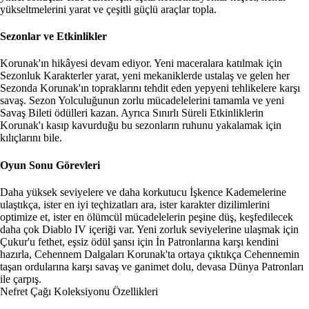
yükseltmelerini yarat ve çeşitli güçlü araçlar topla.
Sezonlar ve Etkinlikler
Korunak'ın hikâyesi devam ediyor. Yeni maceralara katılmak için
Sezonluk Karakterler yarat, yeni mekaniklerde ustalaş ve gelen her
Sezonda Korunak'ın topraklarını tehdit eden yepyeni tehlikelere karşı
savaş. Sezon Yolculuğunun zorlu mücadelelerini tamamla ve yeni
Savaş Bileti ödülleri kazan. Ayrıca Sınırlı Süreli Etkinliklerin
Korunak'ı kasıp kavurduğu bu sezonların ruhunu yakalamak için
kılıçlarını bile.
Oyun Sonu Görevleri
Daha yüksek seviyelere ve daha korkutucu İşkence Kademelerine
ulaştıkça, ister en iyi teçhizatları ara, ister karakter dizilimlerini
optimize et, ister en ölümcül mücadelelerin peşine düş, keşfedilecek
daha çok Diablo IV içeriği var. Yeni zorluk seviyelerine ulaşmak için
Çukur'u fethet, eşsiz ödül şansı için İn Patronlarına karşı kendini
hazırla, Cehennem Dalgaları Korunak'ta ortaya çıktıkça Cehennemin
taşan ordularına karşı savaş ve ganimet dolu, devasa Dünya Patronları
ile çarpış.
Nefret Çağı Koleksiyonu Özellikleri