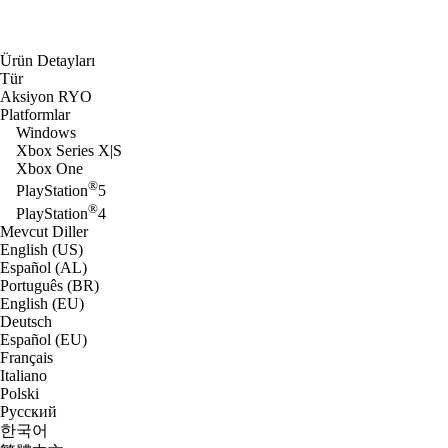
Ürün Detayları
Tür
Aksiyon RYO
Platformlar
Windows
Xbox Series X|S
Xbox One
®
PlayStation
5
®
PlayStation
4
Mevcut Diller
English (US)
Español (AL)
Português (BR)
English (EU)
Deutsch
Español (EU)
Français
Italiano
Polski
Русский
한국어