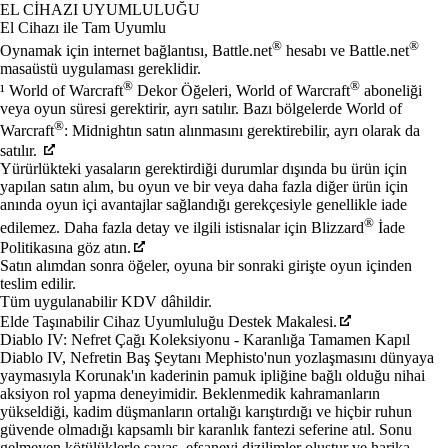
Mevcut eylemler
EL CIHAZI UYUMLULUĞU
El Cihazı ile Tam Uyumlu
®
®
Oynamak için internet bağlantısı, Battle.net
hesabı ve Battle.net
masaüstü uygulaması gereklidir.
®
®
¹ World of Warcraft
Dekor Öğeleri, World of Warcraft
aboneliği
veya oyun süresi gerektirir, ayrı satılır. Bazı bölgelerde World of
®
Warcraft
: Midnightın satın alınmasını gerektirebilir, ayrı olarak da
satılır.
Yürürlükteki yasaların gerektirdiği durumlar dışında bu ürün için
yapılan satın alım, bu oyun ve bir veya daha fazla diğer ürün için
anında oyun içi avantajlar sağlandığı gerekçesiyle genellikle iade
®
edilemez. Daha fazla detay ve ilgili istisnalar için Blizzard
İade
Politikasına göz atın.
Satın alımdan sonra öğeler, oyuna bir sonraki girişte oyun içinden
teslim edilir.
Tüm uygulanabilir KDV dâhildir.
Elde Taşınabilir Cihaz Uyumluluğu Destek Makalesi.
Diablo IV: Nefret Çağı Koleksiyonu - Karanlığa Tamamen Kapıl
Diablo IV, Nefretin Baş Şeytanı Mephisto'nun yozlaşmasını dünyaya
yaymasıyla Korunak'ın kaderinin pamuk ipliğine bağlı olduğu nihai
aksiyon rol yapma deneyimidir. Beklenmedik kahramanların
yükseldiği, kadim düşmanların ortalığı karıştırdığı ve hiçbir ruhun
güvende olmadığı kapsamlı bir karanlık fantezi seferine atıl. Sonu
gelmeyen kötülüklerle savaş, efsanevi dizilimler oluştur ve harika