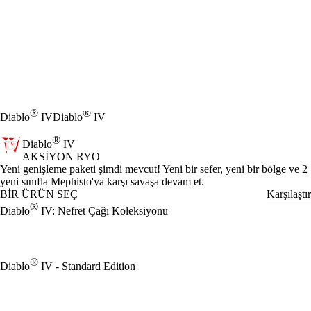
®
®
Diablo
IV
Diablo
IV
®
Diablo
IV
AKSIYON RYO
Ürün Bildirimi
Yeni genişleme paketi şimdi mevcut! Yeni bir sefer, yeni bir bölge ve 2
yeni sınıfla Mephisto'ya karşı savaşa devam et.
BİR ÜRÜN SEÇ
Karşılaştır
®
Diablo
IV: Nefret Çağı Koleksiyonu
®
Diablo
IV - Standard Edition