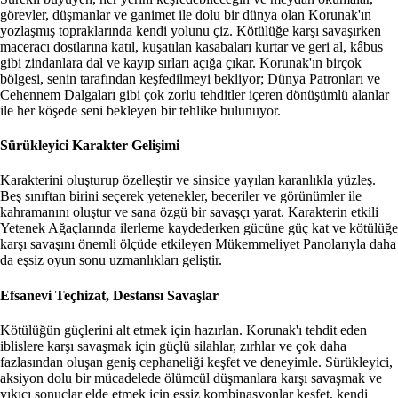
görevler, düşmanlar ve ganimet ile dolu bir dünya olan Korunak'ın
yozlaşmış topraklarında kendi yolunu çiz. Kötülüğe karşı savaşırken
maceracı dostlarına katıl, kuşatılan kasabaları kurtar ve geri al, kâbus
gibi zindanlara dal ve kayıp sırları açığa çıkar. Korunak'ın birçok
bölgesi, senin tarafından keşfedilmeyi bekliyor; Dünya Patronları ve
Cehennem Dalgaları gibi çok zorlu tehditler içeren dönüşümlü alanlar
ile her köşede seni bekleyen bir tehlike bulunuyor.
Sürükleyici Karakter Gelişimi
Karakterini oluşturup özelleştir ve sinsice yayılan karanlıkla yüzleş.
Beş sınıftan birini seçerek yetenekler, beceriler ve görünümler ile
kahramanını oluştur ve sana özgü bir savaşçı yarat. Karakterin etkili
Yetenek Ağaçlarında ilerleme kaydederken gücüne güç kat ve kötülüğe
karşı savaşını önemli ölçüde etkileyen Mükemmeliyet Panolarıyla daha
da eşsiz oyun sonu uzmanlıkları geliştir.
Efsanevi Teçhizat, Destansı Savaşlar
Kötülüğün güçlerini alt etmek için hazırlan. Korunak'ı tehdit eden
iblislere karşı savaşmak için güçlü silahlar, zırhlar ve çok daha
fazlasından oluşan geniş cephaneliği keşfet ve deneyimle. Sürükleyici,
aksiyon dolu bir mücadelede ölümcül düşmanlara karşı savaşmak ve
yıkıcı sonuçlar elde etmek için eşsiz kombinasyonlar keşfet, kendi