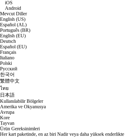
iOS
Android
Mevcut Diller
English (US)
Español (AL)
Português (BR)
English (EU)
Deutsch
Español (EU)
Français
Italiano
Polski
Русский
한국어
繁體中文
ไทย
日本語
Kullanılabilir Bölgeler
Amerika ve Okyanusya
Avrupa
Kore
Tayvan
Ürün Gereksinimleri
Her kart paketinde, en az biri Nadir veya daha yüksek enderlikte