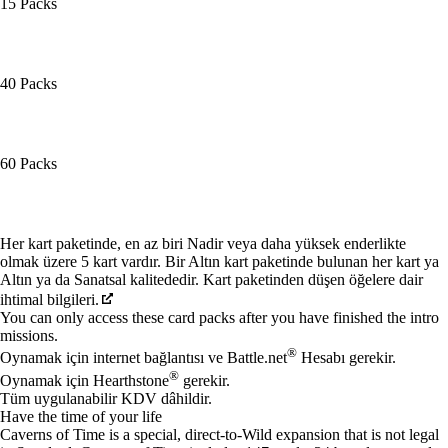
15 Packs
40 Packs
60 Packs
Mevcut eylemler
Her kart paketinde, en az biri Nadir veya daha yüksek enderlikte
olmak üzere 5 kart vardır. Bir Altın kart paketinde bulunan her kart ya
Altın ya da Sanatsal kalitededir. Kart paketinden düşen öğelere dair
ihtimal bilgileri.
You can only access these card packs after you have finished the intro
missions.
®
Oynamak için internet bağlantısı ve Battle.net
Hesabı gerekir.
®
Oynamak için Hearthstone
gerekir.
Tüm uygulanabilir KDV dâhildir.
Have the time of your life
Caverns of Time is a special, direct-to-Wild expansion that is not legal