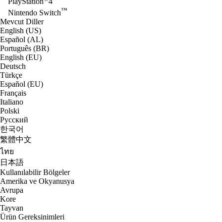
PlayStation
4
™
Nintendo Switch
Mevcut Diller
English (US)
Español (AL)
Português (BR)
English (EU)
Deutsch
Türkçe
Español (EU)
Français
Italiano
Polski
Русский
한국어
繁體中文
ไทย
日本語
Kullanılabilir Bölgeler
Amerika ve Okyanusya
Avrupa
Kore
Tayvan
Ürün Gereksinimleri