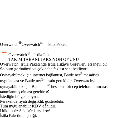
®
®
Overwatch
Overwatch
– İstila Paketi
®
Overwatch
– İstila Paketi
TAKIM TABANLI AKSIYON OYUNU
Ürün Bildirimi
Overwatch: İstila Paketi'nde İstila Hikâye Görevleri, efsanevi bir
Sojourn görünümü ve çok daha fazlası seni bekliyor!
Fiyat
Mevcut eylemler
®
Oynayabilmek için internet bağlantısı, Battle.net
masaüstü
®
uygulaması ve Battle.net
hesabı gereklidir. Overwatchyi
®
oynayabilmek için Battle.net
hesabına bir cep telefonu numarası
tanımlanmış olması gerekir.
İstediğin bölgede oyna.
Perakende fiyatı değişiklik gösterebilir.
Tüm uygulanabilir KDV dâhildir.
Hükümsüz Sektör'e karşı koy!
İstila Paketinin içeriği: