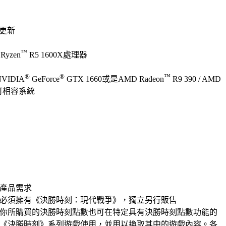
的更新
™
Ryzen
R5 1600X處理器
®
®
™
NVIDIA
GeForce
GTX 1660或是AMD Radeon
R9 390 / AMD
2.0可相容系統
產品需求
必須擁有《決勝時刻：現代戰爭》，獨立另行販售
你所購買的決勝時刻點數也可在特定具有決勝時刻點數功能的
《決勝時刻》系列遊戲使用，並用以換取其中的遊戲內容。各