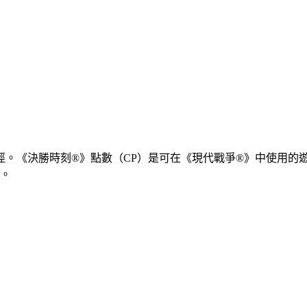
徑。《決勝時刻®》點數（CP）是可在《現代戰爭®》中使用的
。