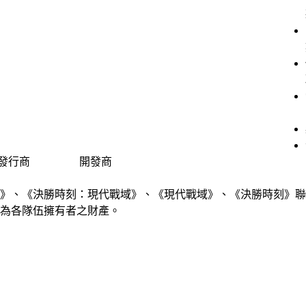
發行商
開發商
勝時刻》、《現代戰爭》、《決勝時刻：現代戰域》、《現代戰域》、《決勝時刻》聯賽以及
為各隊伍擁有者之財產。