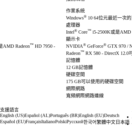
作業系統
®
Windows
10 64位元最近一次
處理器
®
™
Intel
Core
i5-2500K或是AMD 
顯示卡
™
®
®
是AMD Radeon
HD 7950 -
NVIDIA
GeForce
GTX 970 / 
™
Radeon
RX 580 - DirectX 1
記憶體
12 GB記憶體
硬碟空間
175 GB可以使用的硬碟空間
網際網路
寬頻網際網路連線
支援語言
English (US)
Español (AL)
Português (BR)
English (EU)
Deutsch
Español (EU)
Français
Italiano
Polski
Русский
한국어
繁體中文
日本語