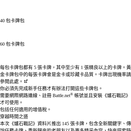
40 包卡牌包
60 包卡牌包
Available actions
每包卡牌包都有 5 張卡牌，其中至少有 1 張精良以上的卡牌。黃
金卡牌包中的每張卡牌會是金卡或珍藏卡品質。卡牌出現機率請
參閱此處。
你必須先完成新手任務才有辦法打開這些卡牌包。
®
需要網際網路連線、註冊 Battle.net
帳號並且安裝《爐石戰記》
才可使用。
包括任何適用的增值稅。
穿越時間之道
本次《爐石戰記》資料片推出 145 張卡牌，包含全新關鍵字、傳
說任務卡牌、重新歸來的老朋友以及更多精采內容，快來探索時