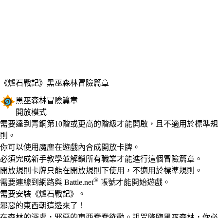
《爐石戰記》
黑巫森林冒險篇章
黑巫森林冒險篇章
開放模式
Product Notification
需要達到青銅第10階或更高的階級才能開啟，且不適用於標準規
則。
Available actions
你可以使用魔塵在遊戲內合成開放卡牌。
必須完成新手教學並解鎖所有職業才能進行這個冒險篇章。
開放規則卡牌只能在開放規則下使用，不適用於標準規則。
®
需要連線到網路與 Battle.net
帳號才能開始遊戲。
需要安裝《爐石戰記》。
邪惡的東西朝這邊來了！
在森林的深處，邪惡的東西蠢蠢欲動。詛咒降臨黑巫森林，你必