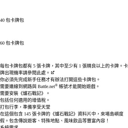
40 包卡牌包
60 包卡牌包
Available actions
每包卡牌包都有 5 張卡牌，其中至少有 1 張精良以上的卡牌。卡
牌出現機率請參閱此處。
你必須先完成新手任務才有辦法打開這些卡牌包。
®
需要連線到網路與 Battle.net
帳號才能開始遊戲。
需要安裝《爐石戰記》。
包括任何適用的增值稅。
打包行李，準備享受天堂
在這個包含 145 張卡牌的《爐石戰記》資料片中，來場島嶼度
假。包含傳說遊客、特殊地點、風味飲品等豐富內容！
系統需求