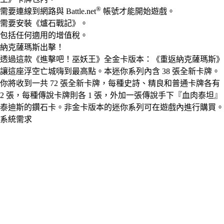
®
需要連線到網路與 Battle.net
帳號才能開始遊戲。
需要安裝《爐石戰記》。
包括任何適用的增值稅。
納克薩瑪斯出擊！
透過這款《進擊吧！巫妖王》全金卡版本：《重返納克薩瑪斯》
讓這座浮空亡城嗨到最高點。本迷你系列內含 38 張全新卡牌。
你將收到一共 72 張全新卡牌，每種史詩、精良和普通卡牌各有
2 張，每種傳說卡牌則各 1 張，外加一張傳說手下『血肉泰坦』
泰迪斯的鑽石卡。非金卡版本的迷你系列可在遊戲內進行購買。
系統需求