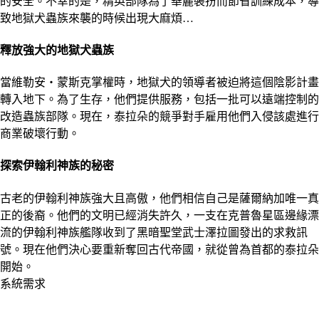
的安全。不幸的是，精英部隊為了華麗裝扮而節省訓練成本，導
致地獄犬蟲族來襲的時候出現大麻煩…
釋放強大的地獄犬蟲族
當維勒安‧蒙斯克掌權時，地獄犬的領導者被迫將這個陰影計畫
轉入地下。為了生存，他們提供服務，包括一批可以遠端控制的
改造蟲族部隊。現在，泰拉朵的競爭對手雇用他們入侵該處進行
商業破壞行動。
探索伊翰利神族的秘密
古老的伊翰利神族強大且高傲，他們相信自己是薩爾納加唯一真
正的後裔。他們的文明已經消失許久，一支在克普魯星區邊緣漂
流的伊翰利神族艦隊收到了黑暗聖堂武士澤拉圖發出的求救訊
號。現在他們決心要重新奪回古代帝國，就從曾為首都的泰拉朵
開始。
系統需求