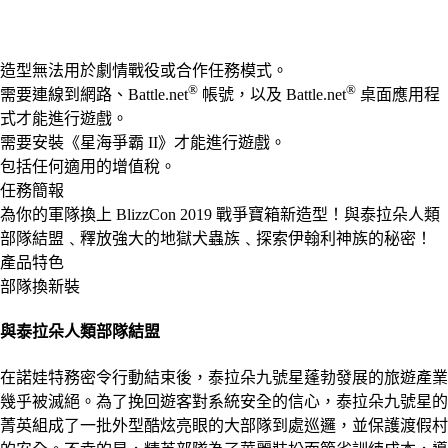
Available actions
造型無法用於劇情戰役或合作任務模式。
®
®
需要連線到網路、Battle.net
帳號，以及 Battle.net
桌面應用程
式才能進行遊戲。
需要安裝《星海爭霸 II》才能進行遊戲。
包括任何適用的增值稅。
任務簡報
為你的軍隊換上 BlizzCon 2019 戰爭寶箱新造型！與泰拉朵人類
部隊結盟﹑釋放強大的地獄犬蟲族﹑探索伊翰利神族的秘密！
產品特色
部隊換新裝
與泰拉朵人類部隊結盟
在諾娃特務密令行動結束後，泰拉朵九號星蓬勃發展的旅遊產業
幾乎被滅絕。為了挽回遊客對系統安全的信心，泰拉朵九號星的
菁英組成了一批外型酷炫亮眼的大部隊到處巡邏，並保護渡假村