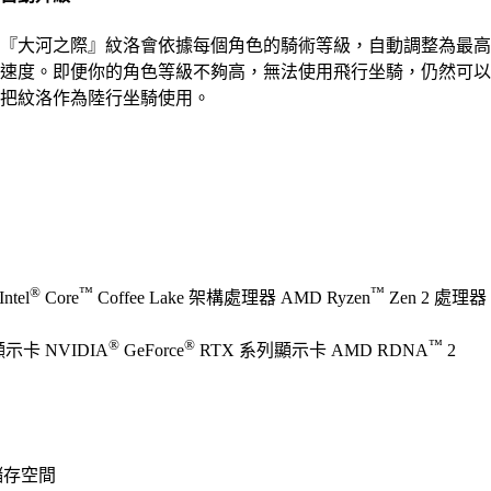
『大河之際』紋洛會依據每個角色的騎術等級，自動調整為最高
速度。即便你的角色等級不夠高，無法使用飛行坐騎，仍然可以
把紋洛作為陸行坐騎使用。
®
™
™
ntel
Core
Coffee Lake 架構處理器 AMD Ryzen
Zen 2 處理器
®
®
™
 顯示卡 NVIDIA
GeForce
RTX 系列顯示卡 AMD RDNA
2
可儲存空間