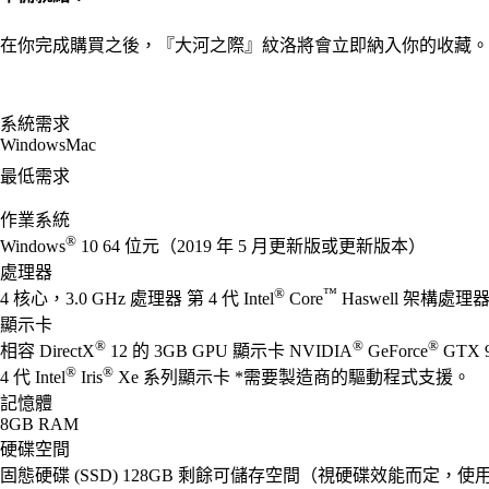
在你完成購買之後，『大河之際』紋洛將會立即納入你的收藏。
系統需求
Windows
Mac
最低需求
作業系統
®
Windows
10 64 位元（2019 年 5 月更新版或更新版本）
處理器
®
™
4 核心，3.0 GHz 處理器 第 4 代 Intel
Core
Haswell 架構處理器 
顯示卡
®
®
®
相容 DirectX
12 的 3GB GPU 顯示卡 NVIDIA
GeForce
GTX 
®
®
4 代 Intel
Iris
Xe 系列顯示卡 *需要製造商的驅動程式支援。
記憶體
8GB RAM
硬碟空間
固態硬碟 (SSD) 128GB 剩餘可儲存空間（視硬碟效能而定，使