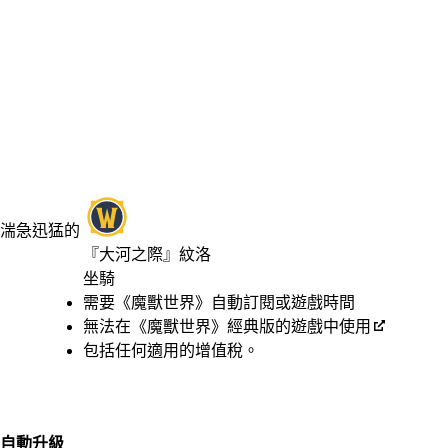
湍急迅猛的
『大河之際』紋洛
坐騎
Available actions
價格
需要《魔獸世界》自動訂閱或遊戲時間
無法在《魔獸世界》經典版的遊戲中使用
包括任何適用的增值稅。
自動升級