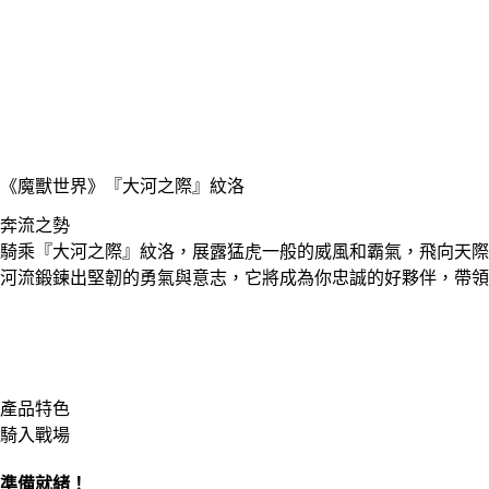
《魔獸世界》
『大河之際』紋洛
奔流之勢
騎乘『大河之際』紋洛，展露猛虎一般的威風和霸氣，飛向天際
河流鍛鍊出堅韌的勇氣與意志，它將成為你忠誠的好夥伴，帶領
產品特色
騎入戰場
準備就緒！