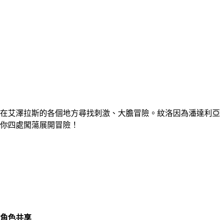
在艾澤拉斯的各個地方尋找刺激、大膽冒險。紋洛因為潘達利亞
你四處闖蕩展開冒險！
角色共享