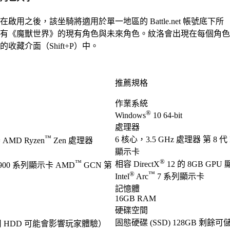
在啟用之後，該坐騎將適用於單一地區的 Battle.net 帳號底下所
有《魔獸世界》的現有角色與未來角色。紋洛會出現在每個角色
的收藏介面（Shift+P）中。
推薦規格
作業系統
®
Windows
10 64-bit
處理器
™
6 核心，3.5 GHz 處理器 第 8 代 I
AMD Ryzen
Zen 處理器
顯示卡
®
™
相容 DirectX
12 的 8GB GPU
900 系列顯示卡 AMD
GCN 第
®
™
Intel
Arc
7 系列顯示卡
記憶體
16GB RAM
硬碟空間
固態硬碟 (SSD) 128GB 剩餘
用 HDD 可能會影響玩家體驗）