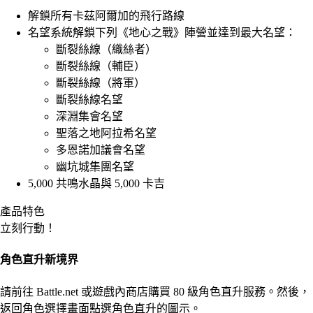
解鎖所有卡茲阿爾加的飛行路線
名望系統解鎖下列《地心之戰》陣營並達到最大名望：
斷裂絲線（織絲者）
斷裂絲線（輔臣）
斷裂絲線（將軍）
斷裂絲線名望
深淵集會名望
聖落之地阿拉希名望
多恩諾加議會名望
幽坑城集團名望
5,000 共鳴水晶與 5,000 卡吉
產品特色
立刻行動！
角色直升新境界
請前往 Battle.net 或遊戲內商店購買 80 級角色直升服務。然後，
返回角色選擇畫面點選角色直升的圖示。