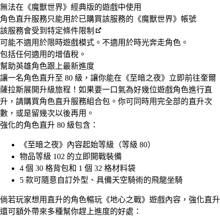
無法在《魔獸世界》經典版的遊戲中使用
角色直升服務只能用於已購買該服務的《魔獸世界》帳號
該服務會受到特定條件限制
可能不適用於限時遊戲模式。不適用於時光奔走角色。
包括任何適用的增值稅。
幫助英雄角色跟上最新進度
讓一名角色直升至 80 級，讓你能在《至暗之夜》立即前往奎爾
薩拉斯展開升級旅程！如果要一口氣為好幾位遊戲角色進行直
升，請購買角色直升服務組合包。你可同時用完全部的直升次
數，或是留幾次以後再用。
強化的角色直升 80 級包含：
《至暗之夜》內容起始等級（等級 80）
物品等級 102 的立即開戰裝備
4 個 30 格背包和 1 個 32 格材料袋
5 款可隨意自訂外型、具備天空騎術的飛龍坐騎
倘若玩家想用直升的角色暢玩《地心之戰》遊戲內容，強化直升
還可額外帶來多種幫你趕上進度的好處：