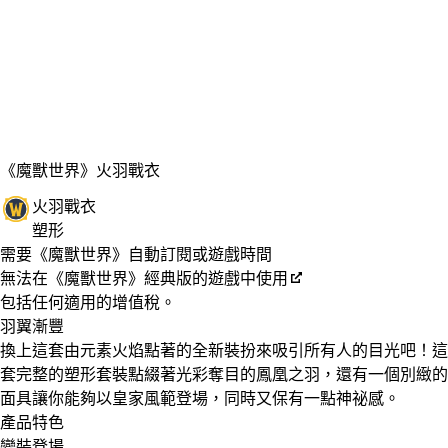
《魔獸世界》
火羽戰衣
火羽戰衣
塑形
Available actions
價格
需要《魔獸世界》自動訂閱或遊戲時間
無法在《魔獸世界》經典版的遊戲中使用
包括任何適用的增值稅。
羽翼漸豐
換上這套由元素火焰點著的全新裝扮來吸引所有人的目光吧！這
套完整的塑形套裝點綴著光彩奪目的鳳凰之羽，還有一個別緻的
面具讓你能夠以皇家風範登場，同時又保有一點神祕感。
產品特色
變裝登場