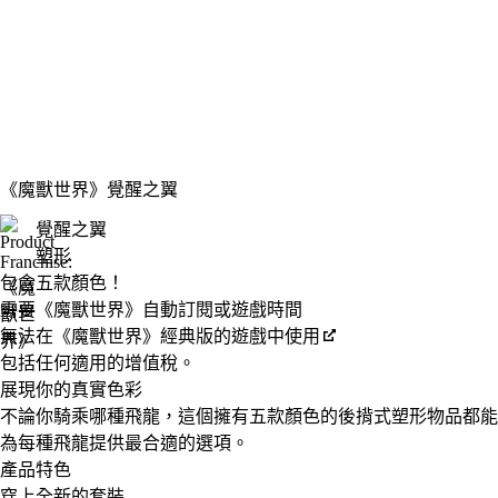
《魔獸世界》
覺醒之翼
覺醒之翼
塑形
Product Notification
包含五款顏色！
Available actions
價格
需要《魔獸世界》自動訂閱或遊戲時間
無法在《魔獸世界》經典版的遊戲中使用
包括任何適用的增值稅。
展現你的真實色彩
不論你騎乘哪種飛龍，這個擁有五款顏色的後揹式塑形物品都能
為每種飛龍提供最合適的選項。
產品特色
穿上全新的套裝