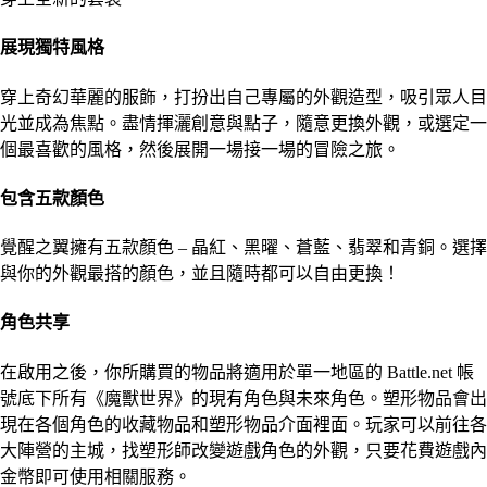
展現獨特風格
穿上奇幻華麗的服飾，打扮出自己專屬的外觀造型，吸引眾人目
光並成為焦點。盡情揮灑創意與點子，隨意更換外觀，或選定一
個最喜歡的風格，然後展開一場接一場的冒險之旅。
包含五款顏色
覺醒之翼擁有五款顏色 – 晶紅、黑曜、蒼藍、翡翠和青銅。選擇
與你的外觀最搭的顏色，並且隨時都可以自由更換！
角色共享
在啟用之後，你所購買的物品將適用於單一地區的 Battle.net 帳
號底下所有《魔獸世界》的現有角色與未來角色。塑形物品會出
現在各個角色的收藏物品和塑形物品介面裡面。玩家可以前往各
大陣營的主城，找塑形師改變遊戲角色的外觀，只要花費遊戲內
金幣即可使用相關服務。