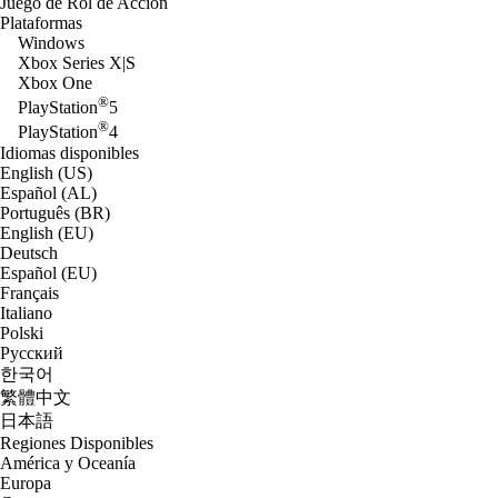
Juego de Rol de Acción
Plataformas
Windows
Xbox Series X|S
Xbox One
®
PlayStation
5
®
PlayStation
4
Idiomas disponibles
English (US)
Español (AL)
Português (BR)
English (EU)
Deutsch
Español (EU)
Français
Italiano
Polski
Русский
한국어
繁體中文
日本語
Regiones Disponibles
América y Oceanía
Europa