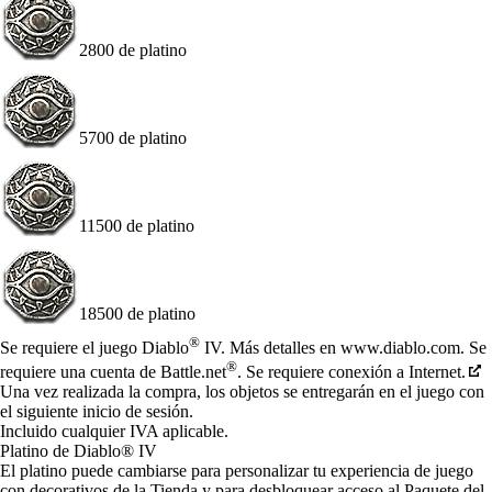
2800 de platino
5700 de platino
11500 de platino
18500 de platino
Available actions
®
Se requiere el juego Diablo
IV. Más detalles en www.diablo.com. Se
®
requiere una cuenta de Battle.net
. Se requiere conexión a Internet.
Una vez realizada la compra, los objetos se entregarán en el juego con
el siguiente inicio de sesión.
Incluido cualquier IVA aplicable.
Platino de Diablo® IV
El platino puede cambiarse para personalizar tu experiencia de juego
con decorativos de la Tienda y para desbloquear acceso al Paquete del